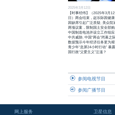
2025年3月12日
【时事经纬】（2025年3月12
日）两会结束，赵乐际因健康
因缺席引起广泛质疑; 美众院
两项议案，限制国土安全部购
中国制造电池并设立工作组应
中共威胁; 中国“两会”闭幕之际
数据预示今年经济任务更为艰
青少年“息屏24小时行动” 暴
国行政“父爱主义”泛滥？
参阅电视节目
参阅广播节目
网上服务
卫星信息