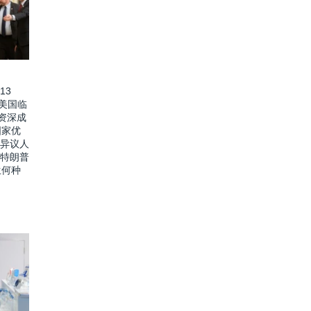
13
价美国临
资深成
国家优
 异议人
 特朗普
生何种