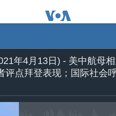
订阅
021年4月13日) - 美中
苹果播客
记者评点拜登表现；国际社会
YouTube Music
Spotify
YouTube