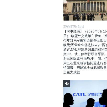
2025年3月15日
【时事经纬】（2025年3月15
日）-欧盟外交政策主管称，
今年对乌军援将会翻番至四百
欧元;民营企业促进法未在“两
通过,疑似涉嫌意识形态和利
突;中、俄，伊举行联合军演
射出国际紧张局势;中、俄、
周五在北京就伊核问题进行会
特朗普：若能减少核武器数量
是巨大成就