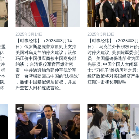
2025年3月14日
2025年3月13日
【时事经纬】（2025年3月14
【时事经纬】（2025年3月
欧盟
日）俄罗斯总统普京原则上支持
日）- 乌克兰外长积极评
亿
美国对乌克兰的停火建议；沃尔
时停火建议; 美参院军委会
会”
玛压价中国供应商被中国商务部
员：美国需确保造船业为
益冲
约谈 ；台湾退役军官再爆泄密
先事项; 中国全国人大闭幕
，折
案，中共渗透触角延伸至低阶军
士: “刀把子”维稳历年之最;
伊本
官；台湾强硬回击中国的“法律战”
经济政策将对美国经济产
谈,
，撤销中国籍配偶居留权，并且
短期冲击和长期影响
将
严查艺人附和统战言论。