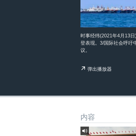
转
VOA今日焦点
非洲
军事
国会报道
到
检
中文广播
美洲
劳工
美中关系
索
全球议题
环境
美国建国250周年
时事经纬(2021年4月1
埃博拉疫情
登表现。3/国际社会呼
议。
美国之音专访
重要讲话与声明
弹出播放器
台海两岸关系
南中国海争端
关注西藏
关注新疆
内容
GEN Z 看美国