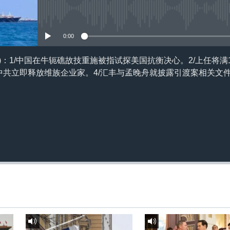
订阅
没有媒体可用资源
0:00
3日)：1/中国在牛轭礁故技重施被指试探美国抗衡决心。2/上任将满
吁中共立即释放维族企业家。4/汇丰与孟晚舟就披露引渡案相关文