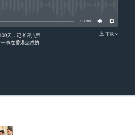
1:00:00
下载
100天，记者评点拜
嵌入
件一事在香港达成协