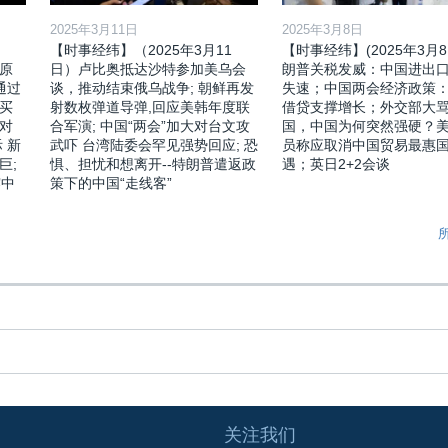
2025年3月11日
2025年3月8日
【时事经纬】（2025年3月11
【时事经纬】(2025年3月8
原
日）卢比奥抵达沙特参加美乌会
朗普关税发威：中国进出
通过
谈，推动结束俄乌战争; 朝鲜再发
失速；中国两会经济政策
买
射数枚弹道导弹,回应美韩年度联
借贷支撑增长；外交部大
对
合军演; 中国“两会”加大对台文攻
国，中国为何突然强硬？
 新
武吓 台湾陆委会罕见强势回应; 恐
员称应取消中国贸易最惠
巨;
惧、担忧和想离开--特朗普遣返政
遇；英日2+2会谈
露中
策下的中国“走线客”
关注我们