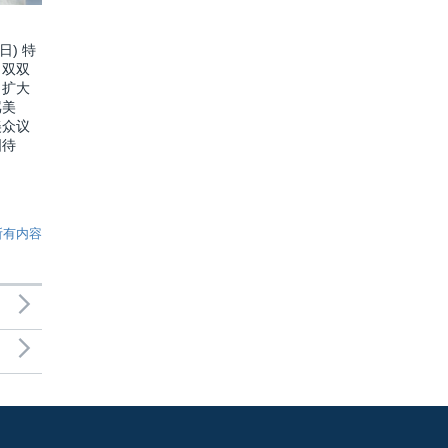
日) 特
口双双
：扩大
骂美
美众议
国待
所有内容