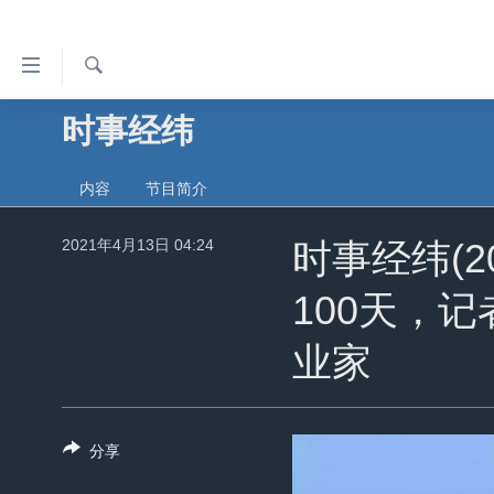
无
障
碍
检
时事经纬
主页
索
链
美国
接
内容
节目简介
中国
跳
转
2021年4月13日 04:24
台湾
时事经纬(2
到
港澳
内
100天，
容
国际
跳
业家
分类新闻
最新国际新闻
转
到
美中关系
印太
经济·金融·贸易
导
热点专题
中东
人权·法律·宗教
分享
航
跳
VOA视频
欧洲
科教·文娱·体健
白宫要闻