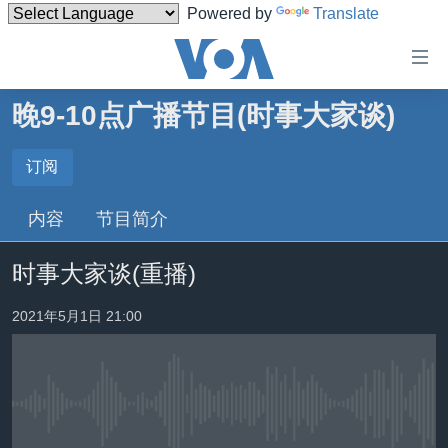
Powered by
Translate
无
障
碍
晚9-10点广播节目(时事大家谈)
主页
链
接
美国
订阅
订阅
跳
中国
内容
节目简介
转
订阅
台湾
到
时事大家谈(重播)
内
港澳
容
国际
2021年5月1日 21:00
跳
转
分类新闻
最新国际新闻
到
美中关系
印太
经济·金融·贸易
导
航
没有媒体可用资源
热点专题
中东
人权·法律·宗教
跳