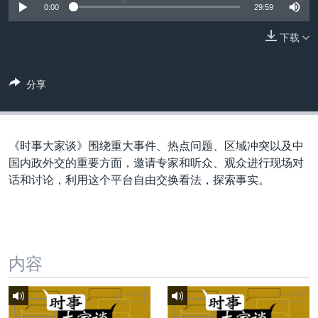
VOA视频
欧洲
科教·文娱·体健
白宫要闻
0:00
29:59
转
到
VOA今日焦点
非洲
军事
国会报道
下载
检
中文广播
美洲
劳工
美中关系
索
全球议题
环境
美国建国250周年
分享
关注我们
埃博拉疫情
美国之音专访
《时事大家谈》围绕重大事件、热点问题、区域冲突以及中
重要讲话与声明
国内政外交的重要方面，邀请专家和听众、观众进行现场对
话和讨论，利用这个平台自由交换看法，探索事实。
台海两岸关系
其他语言网站
南中国海争端
关注西藏
内容
关注新疆
GEN Z 看美国