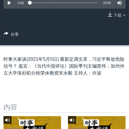
VOA视频
欧洲
科教·文娱·体健
白宫要闻
0:00
29:59
转
到
VOA今日焦点
非洲
军事
国会报道
下载
检
中文广播
美洲
劳工
美中关系
索
全球议题
环境
美国建国250周年
分享
关注我们
埃博拉疫情
美国之音专访
时事大家谈(2021年5月5日) 重新定调文革，习近平释放危险
重要讲话与声明
信号？ 嘉宾：《当代中国评论》国际季刊主编荣伟；加州州
立大学洛杉矶分校荣休教授宋永毅 主持人：许波
台海两岸关系
其他语言网站
南中国海争端
关注西藏
内容
关注新疆
GEN Z 看美国