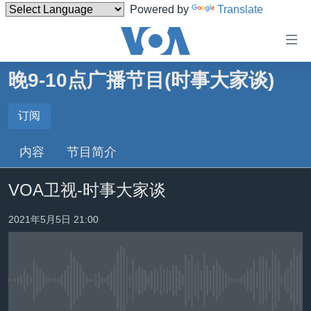
Powered by
Translate
无
障
碍
晚9-10点广播节目(时事大家谈)
主页
链
接
美国
订阅
订阅
跳
中国
内容
节目简介
转
订阅
台湾
到
VOA卫视-时事大家谈
内
港澳
容
国际
2021年5月5日 21:00
跳
转
分类新闻
最新国际新闻
到
美中关系
印太
经济·金融·贸易
导
航
没有媒体可用资源
热点专题
中东
人权·法律·宗教
跳