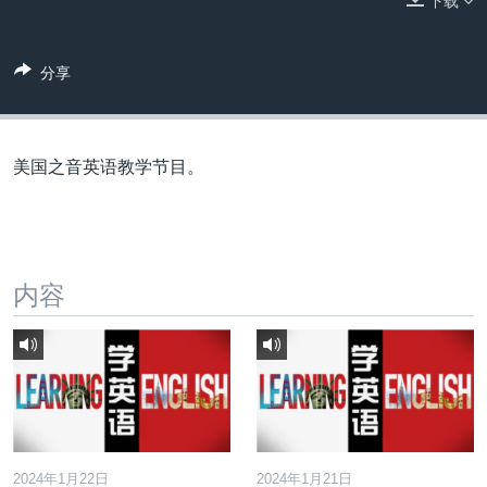
下载
VOA视频
欧洲
科教·文娱·体健
白宫要闻
转
到
VOA今日焦点
非洲
军事
国会报道
检
分享
中文广播
美洲
劳工
美中关系
索
全球议题
环境
美国建国250周年
关注我们
埃博拉疫情
美国之音英语教学节目。
美国之音专访
重要讲话与声明
台海两岸关系
内容
其他语言网站
南中国海争端
关注西藏
关注新疆
GEN Z 看美国
2024年1月22日
2024年1月21日