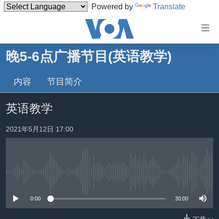
Powered by
Translate
无
障
碍
晚5-6点广播节目(英语教学)
主页
链
接
内容
节目简介
美国
跳
中国
英语教学
转
台湾
到
2021年5月12日 17:00
内
港澳
容
国际
跳
转
分类新闻
最新国际新闻
到
没有媒体可用资源
美中关系
印太
经济·金融·贸易
导
0:00
30:00
航
热点专题
中东
人权·法律·宗教
跳