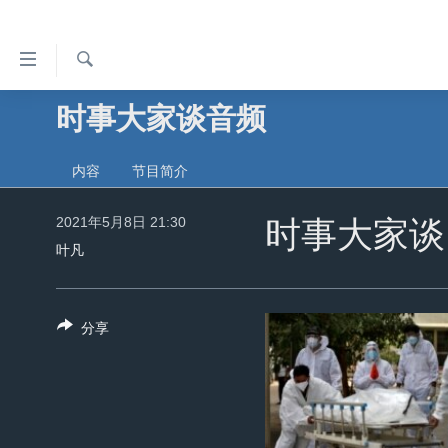
无
障
碍
检
时事大家谈音频
主页
索
链
美国
接
内容
节目简介
中国
跳
转
2021年5月8日 21:30
台湾
时事大家谈
到
叶凡
港澳
内
容
国际
跳
分享
分类新闻
最新国际新闻
转
到
美中关系
印太
经济·金融·贸易
导
热点专题
中东
人权·法律·宗教
航
跳
VOA视频
欧洲
科教·文娱·体健
白宫要闻