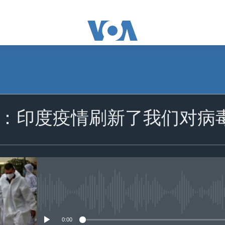
订阅
：印度疫情刷新了我们对病
苹果播客
Spotify
订阅
没有媒体可用资源
0:00