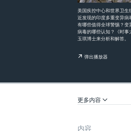
转
VOA今日焦点
非洲
军事
国会报道
到
美国疾控中心和世界卫生
检
近发现的印度多重变异病
中文广播
美洲
劳工
美中关系
索
有哪些值得全球警惕？变
全球议题
环境
美国建国250周年
病毒的哪些认知？《时事
玉琪博士来分析和解答。
埃博拉疫情
美国之音专访
弹出播放器
重要讲话与声明
台海两岸关系
南中国海争端
关注西藏
更多内容
关注新疆
GEN Z 看美国
内容