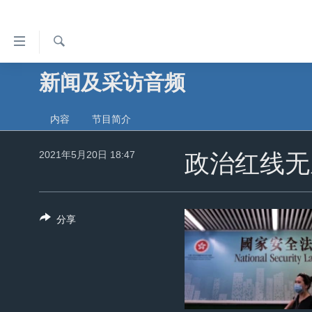
无
障
碍
检
新闻及采访音频
主页
索
链
美国
接
内容
节目简介
中国
跳
转
2021年5月20日 18:47
台湾
政治红线无
到
港澳
内
容
国际
分享
跳
分类新闻
最新国际新闻
转
到
美中关系
印太
经济·金融·贸易
导
热点专题
中东
人权·法律·宗教
航
跳
VOA视频
欧洲
科教·文娱·体健
白宫要闻