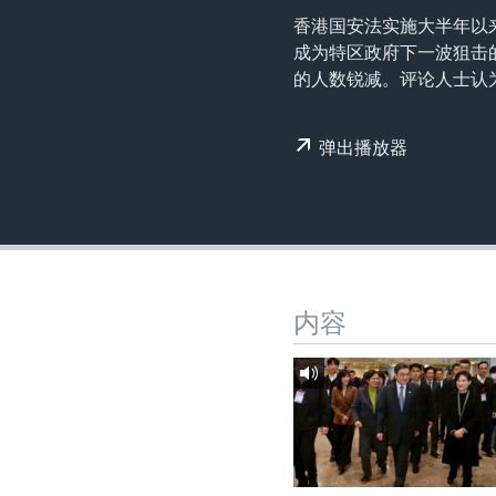
转
香港国安法实施大半年以
VOA今日焦点
非洲
军事
国会报道
到
成为特区政府下一波狙击的
检
中文广播
美洲
劳工
美中关系
的人数锐减。评论人士认
索
全球议题
环境
美国建国250周年
弹出播放器
埃博拉疫情
美国之音专访
重要讲话与声明
台海两岸关系
南中国海争端
内容
关注西藏
关注新疆
GEN Z 看美国