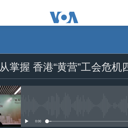
订阅
从掌握 香港“黄营”工会危机
苹果播客
订阅
没有媒体可用资源
0:00