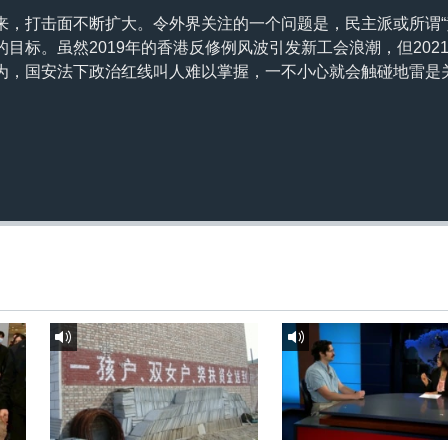
来，打击面不断扩大。令外界关注的一个问题是，民主派或所谓“
目标。虽然2019年的香港反修例风波引发新工会浪潮，但202
为，国安法下政治红线叫人难以掌握，一不小心就会触碰地雷是