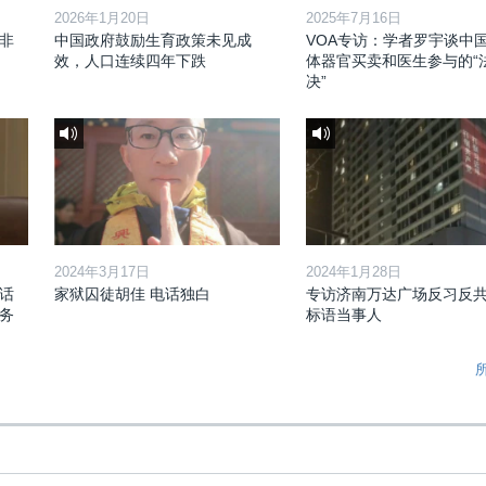
2026年1月20日
2025年7月16日
非
中国政府鼓励生育政策未见成
VOA专访：学者罗宇谈中
效，人口连续四年下跌
体器官买卖和医生参与的“
决”
2024年3月17日
2024年1月28日
话
家狱囚徒胡佳 电话独白
专访济南万达广场反习反
务
标语当事人