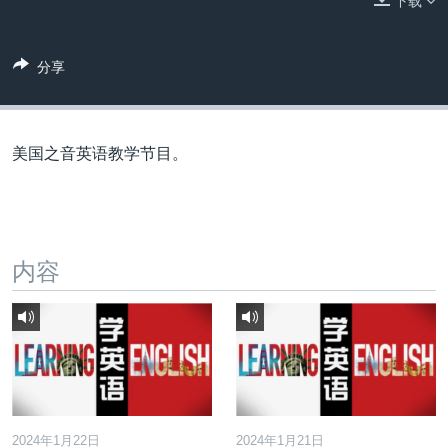
下载
VOA视频
欧洲
科教·文娱·体健
白宫要闻
转
到
VOA今日焦点
非洲
军事
国会报道
检
分享
中文广播
美洲
劳工
美中关系
索
全球议题
环境
美国建国250周年
关注我们
埃博拉疫情
美国之音英语教学节目。
美国之音专访
重要讲话与声明
台海两岸关系
内容
其他语言网站
南中国海争端
关注西藏
关注新疆
GEN Z 看美国
2024年1月22日
2024年1月21日