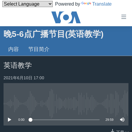
Powered by
Translate
无
障
碍
晚5-6点广播节目(英语教学)
主页
链
接
内容
节目简介
美国
跳
中国
英语教学
转
台湾
到
2021年6月10日 17:00
内
港澳
容
国际
跳
转
分类新闻
最新国际新闻
到
没有媒体可用资源
美中关系
印太
经济·金融·贸易
导
0:00
29:59
航
热点专题
中东
人权·法律·宗教
跳