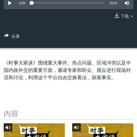
VOA视频
欧洲
科教·文娱·体健
白宫要闻
0:00
29:57
转
到
VOA今日焦点
非洲
军事
国会报道
下载
检
中文广播
美洲
劳工
美中关系
索
全球议题
环境
美国建国250周年
分享
关注我们
埃博拉疫情
美国之音专访
《时事大家谈》围绕重大事件、热点问题、区域冲突以及中
重要讲话与声明
国内政外交的重要方面，邀请专家和听众、观众进行现场对
话和讨论，利用这个平台自由交换看法，探索事实。
台海两岸关系
其他语言网站
南中国海争端
关注西藏
内容
关注新疆
GEN Z 看美国