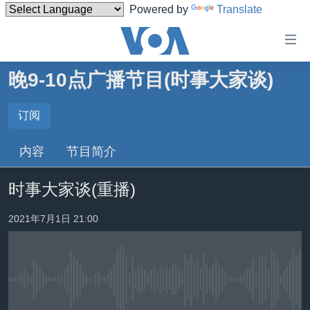
Powered by
Translate
无
障
碍
晚9-10点广播节目(时事大家谈)
主页
链
接
美国
订阅
订阅
跳
中国
内容
节目简介
转
订阅
台湾
到
时事大家谈(重播)
内
港澳
容
国际
2021年7月1日 21:00
跳
转
分类新闻
最新国际新闻
到
美中关系
印太
经济·金融·贸易
导
航
没有媒体可用资源
热点专题
中东
人权·法律·宗教
跳