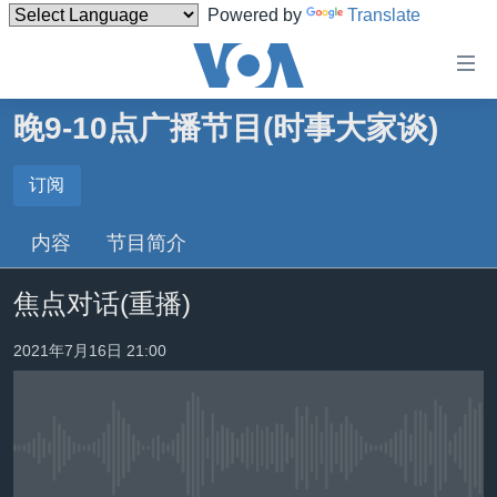
Powered by
Translate
无
障
碍
晚9-10点广播节目(时事大家谈)
主页
链
接
美国
订阅
订阅
跳
中国
内容
节目简介
转
订阅
台湾
到
焦点对话(重播)
内
港澳
容
国际
2021年7月16日 21:00
跳
转
分类新闻
最新国际新闻
到
美中关系
印太
经济·金融·贸易
导
航
没有媒体可用资源
热点专题
中东
人权·法律·宗教
跳