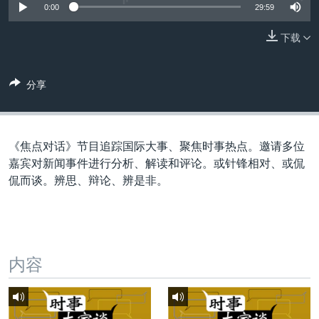
VOA视频
欧洲
科教·文娱·体健
白宫要闻
0:00
29:59
转
到
VOA今日焦点
非洲
军事
国会报道
下载
检
中文广播
美洲
劳工
美中关系
索
全球议题
环境
美国建国250周年
分享
关注我们
埃博拉疫情
美国之音专访
《焦点对话》节目追踪国际大事、聚焦时事热点。邀请多位
重要讲话与声明
嘉宾对新闻事件进行分析、解读和评论。或针锋相对、或侃
侃而谈。辨思、辩论、辨是非。
台海两岸关系
其他语言网站
南中国海争端
关注西藏
内容
关注新疆
GEN Z 看美国