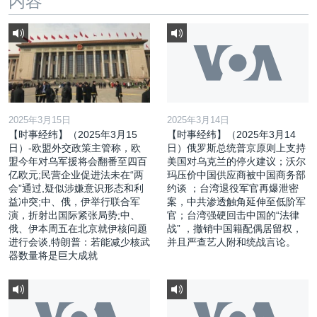
内容
2025年3月15日
2025年3月14日
【时事经纬】（2025年3月15
【时事经纬】（2025年3月14
日）-欧盟外交政策主管称，欧
日）俄罗斯总统普京原则上支持
盟今年对乌军援将会翻番至四百
美国对乌克兰的停火建议；沃尔
亿欧元;民营企业促进法未在“两
玛压价中国供应商被中国商务部
会”通过,疑似涉嫌意识形态和利
约谈 ；台湾退役军官再爆泄密
益冲突;中、俄，伊举行联合军
案，中共渗透触角延伸至低阶军
演，折射出国际紧张局势;中、
官；台湾强硬回击中国的“法律
俄、伊本周五在北京就伊核问题
战” ，撤销中国籍配偶居留权，
进行会谈,特朗普：若能减少核武
并且严查艺人附和统战言论。
器数量将是巨大成就