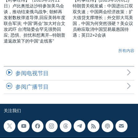
【时事经纬】（2025年3月11
【时事经纬】(2025年3月8日)
日）卢比奥抵达沙特参加美乌会
特朗普关税发威：中国进出口双
谈，推动结束俄乌战争; 朝鲜再
双失速；中国两会经济政策：扩
发射数枚弹道导弹,回应美韩年度
大借贷支撑增长；外交部大骂美
联合军演; 中国“两会”加大对台文
国，中国为何突然强硬？美众议
攻武吓 台湾陆委会罕见强势回
员称应取消中国贸易最惠国待
应; 恐惧、担忧和想离开--特朗普
遇；英日2+2会谈
遣返政策下的中国“走线客”
所有内容
参阅电视节目
参阅广播节目
关注我们