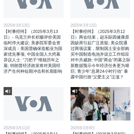
2025年3月13日
2025年3月12日
【时事经纬】（2025年3月13
【时事经纬】（2025年3月12
日）- 乌克兰外长积极评价美国
日）两会结束，赵乐际因健康原
临时停火建议; 美参院军委会资
因缺席引起广泛质疑; 美众院通
深成员：美国需确保造船业为国
过两项议案，限制国土安全部购
家优先事项; 中国全国人大闭幕
买中国制造电池并设立工作组应
异议人士: “刀把子”维稳历年之
对中共威胁; 中国“两会”闭幕之际
最; 特朗普经济政策将对美国经
新数据预示今年经济任务更为艰
济产生何种短期冲击和长期影响
巨; 青少年“息屏24小时行动” 暴
露中国行政“父爱主义”泛滥？
2025年3月11日
2025年3月8日