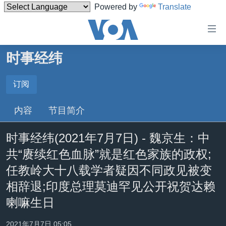
Powered by
Translate
无
障
碍
时事经纬
主页
链
接
美国
订阅
订阅
跳
中国
内容
节目简介
转
YouTube Music
台湾
到
时事经纬(2021年7月7日) - 魏京生：中
内
港澳
Spotify
容
共“赓续红色血脉”就是红色家族的政权;
国际
跳
任教岭大十八载学者疑因不同政见被变
转
分类新闻
最新国际新闻
YouTube
相辞退;印度总理莫迪罕见公开祝贺达赖
到
美中关系
印太
经济·金融·贸易
导
喇嘛生日
订阅
航
热点专题
中东
人权·法律·宗教
跳
2021年7月7日 05:05