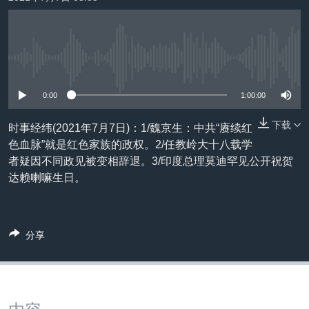
VOA视频
欧洲
科教·文娱·体健
白宫要闻
转
到
VOA今日焦点
非洲
军事
国会报道
检
中文广播
美洲
劳工
美中关系
索
没有媒体可用资源
全球议题
环境
美国建国250周年
关注我们
0:00
1:00:00
埃博拉疫情
下载
时事经纬(2021年7月7日)：1/魏京生：中共“赓续红
美国之音专访
色血脉”就是红色家族的政权。2/任教岭大十八载学
重要讲话与声明
者疑因不同政见被变相辞退。3/印度总理莫迪罕见公开祝贺
达赖喇嘛生日。
台海两岸关系
其他语言网站
南中国海争端
关注西藏
分享
关注新疆
GEN Z 看美国