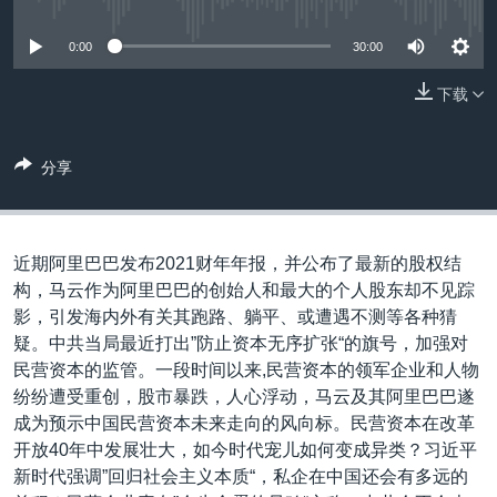
没有媒体可用资源
VOA视频
欧洲
科教·文娱·体健
白宫要闻
转
到
VOA今日焦点
非洲
军事
国会报道
0:00
30:00
检
中文广播
美洲
劳工
美中关系
索
下载
全球议题
环境
美国建国250周年
关注我们
分享
埃博拉疫情
美国之音专访
重要讲话与声明
近期阿里巴巴发布2021财年年报，并公布了最新的股权结
台海两岸关系
构，马云作为阿里巴巴的创始人和最大的个人股东却不见踪
其他语言网站
影，引发海内外有关其跑路、躺平、或遭遇不测等各种猜
南中国海争端
疑。中共当局最近打出”防止资本无序扩张“的旗号，加强对
关注西藏
民营资本的监管。一段时间以来,民营资本的领军企业和人物
纷纷遭受重创，股市暴跌，人心浮动，马云及其阿里巴巴遂
关注新疆
成为预示中国民营资本未来走向的风向标。民营资本在改革
GEN Z 看美国
开放40年中发展壮大，如今时代宠儿如何变成异类？习近平
新时代强调”回归社会主义本质“，私企在中国还会有多远的