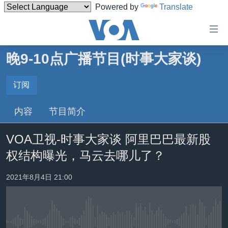
Powered by
Translate
无
障
碍
晚9-10点广播节目(时事大家谈)
主页
链
接
美国
订阅
订阅
跳
中国
内容
节目简介
转
订阅
台湾
到
VOA卫视-时事大家谈 阿里巴巴最新股
内
港澳
容
权结构曝光，马云去哪儿了？
国际
跳
转
分类新闻
最新国际新闻
2021年8月4日 21:00
到
美中关系
印太
经济·金融·贸易
导
航
热点专题
中东
人权·法律·宗教
跳