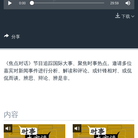
VOA视频
欧洲
科教·文娱·体健
白宫要闻
0:00
29:59
转
到
VOA今日焦点
非洲
军事
国会报道
下载
检
中文广播
美洲
劳工
美中关系
索
全球议题
环境
美国建国250周年
分享
关注我们
埃博拉疫情
美国之音专访
《焦点对话》节目追踪国际大事、聚焦时事热点。邀请多位
重要讲话与声明
嘉宾对新闻事件进行分析、解读和评论。或针锋相对、或侃
侃而谈。辨思、辩论、辨是非。
台海两岸关系
其他语言网站
南中国海争端
关注西藏
内容
关注新疆
GEN Z 看美国