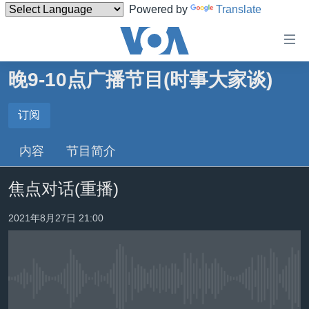
Powered by
Translate
无
障
碍
晚9-10点广播节目(时事大家谈)
主页
链
接
美国
订阅
订阅
跳
中国
内容
节目简介
转
订阅
台湾
到
焦点对话(重播)
内
港澳
容
国际
2021年8月27日 21:00
跳
转
分类新闻
最新国际新闻
到
美中关系
印太
经济·金融·贸易
导
航
没有媒体可用资源
热点专题
中东
人权·法律·宗教
跳