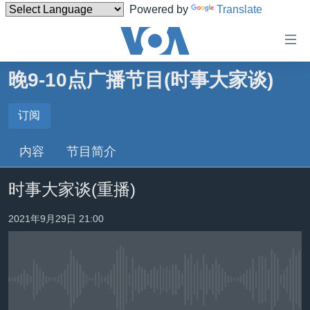
Powered by
Translate
无
障
碍
晚9-10点广播节目(时事大家谈)
主页
链
接
美国
订阅
订阅
跳
中国
内容
节目简介
转
订阅
台湾
到
时事大家谈(重播)
内
港澳
容
国际
2021年9月29日 21:00
跳
转
分类新闻
最新国际新闻
到
美中关系
印太
经济·金融·贸易
导
航
没有媒体可用资源
热点专题
中东
人权·法律·宗教
跳