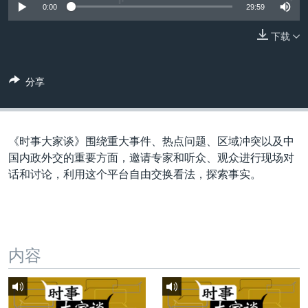
VOA视频
欧洲
科教·文娱·体健
白宫要闻
0:00
29:59
转
到
VOA今日焦点
非洲
军事
国会报道
下载
检
中文广播
美洲
劳工
美中关系
索
全球议题
环境
美国建国250周年
分享
关注我们
埃博拉疫情
美国之音专访
《时事大家谈》围绕重大事件、热点问题、区域冲突以及中
重要讲话与声明
国内政外交的重要方面，邀请专家和听众、观众进行现场对
话和讨论，利用这个平台自由交换看法，探索事实。
台海两岸关系
其他语言网站
南中国海争端
关注西藏
内容
关注新疆
GEN Z 看美国