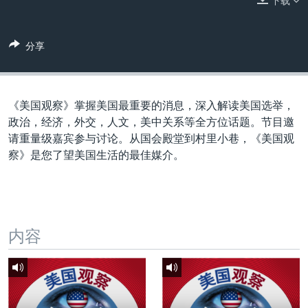
下载
VOA视频
欧洲
科教·文娱·体健
白宫要闻
转
到
VOA今日焦点
非洲
军事
国会报道
检
分享
中文广播
美洲
劳工
美中关系
索
全球议题
环境
美国建国250周年
关注我们
埃博拉疫情
《美国观察》掌握美国最重要的消息，深入解读美国选举，
政治，经济，外交，人文，美中关系等全方位话题。节目邀
美国之音专访
请重量级嘉宾参与讨论。从国会殿堂到村里小巷，《美国观
重要讲话与声明
察》是您了望美国生活的最佳媒介。
台海两岸关系
其他语言网站
南中国海争端
关注西藏
内容
关注新疆
GEN Z 看美国