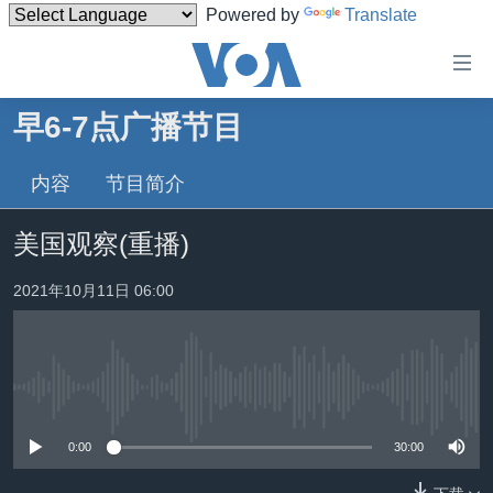
Powered by
Translate
无
障
碍
早6-7点广播节目
主页
链
接
内容
节目简介
美国
跳
中国
美国观察(重播)
转
台湾
到
2021年10月11日 06:00
内
港澳
容
国际
跳
转
分类新闻
最新国际新闻
到
没有媒体可用资源
美中关系
印太
经济·金融·贸易
导
0:00
30:00
航
热点专题
中东
人权·法律·宗教
跳