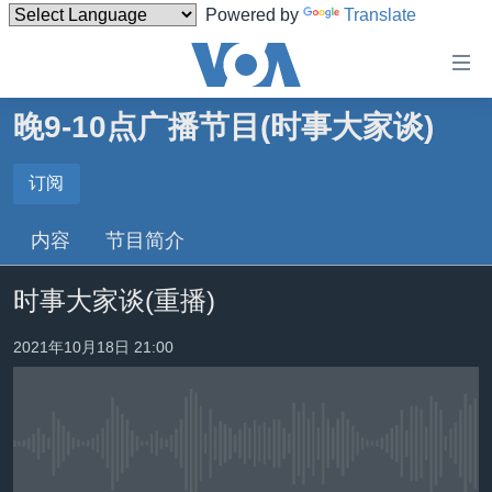
Powered by
Translate
无
障
碍
晚9-10点广播节目(时事大家谈)
主页
链
接
美国
订阅
订阅
跳
中国
内容
节目简介
转
订阅
台湾
到
时事大家谈(重播)
内
港澳
容
国际
2021年10月18日 21:00
跳
转
分类新闻
最新国际新闻
到
美中关系
印太
经济·金融·贸易
导
航
没有媒体可用资源
热点专题
中东
人权·法律·宗教
跳