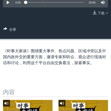
VOA视频
欧洲
科教·文娱·体健
白宫要闻
0:00
29:59
转
到
VOA今日焦点
非洲
军事
国会报道
下载
检
中文广播
美洲
劳工
美中关系
索
全球议题
环境
美国建国250周年
分享
关注我们
埃博拉疫情
美国之音专访
《时事大家谈》围绕重大事件、热点问题、区域冲突以及中
重要讲话与声明
国内政外交的重要方面，邀请专家和听众、观众进行现场对
话和讨论，利用这个平台自由交换看法，探索事实。
台海两岸关系
其他语言网站
南中国海争端
关注西藏
内容
关注新疆
GEN Z 看美国