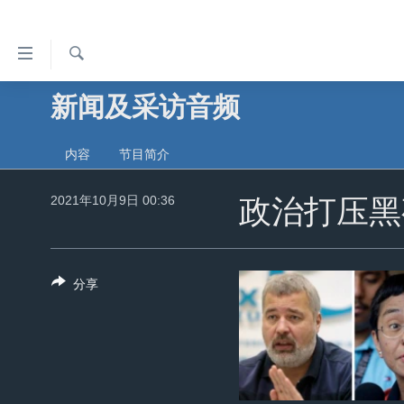
无
障
碍
检
新闻及采访音频
主页
索
链
美国
接
内容
节目简介
中国
跳
转
2021年10月9日 00:36
台湾
政治打压黑
到
港澳
内
容
国际
分享
跳
分类新闻
最新国际新闻
转
到
美中关系
印太
经济·金融·贸易
导
热点专题
中东
人权·法律·宗教
航
跳
VOA视频
欧洲
科教·文娱·体健
白宫要闻