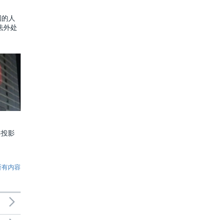
国的人
法外处
共投影
所有内容