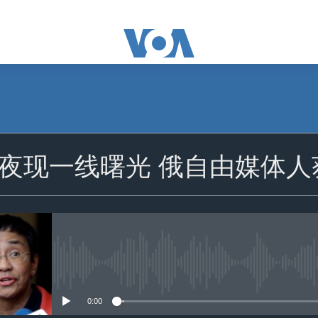
订阅
夜现一线曙光 俄自由媒体
苹果播客
订阅
没有媒体可用资源
0:00