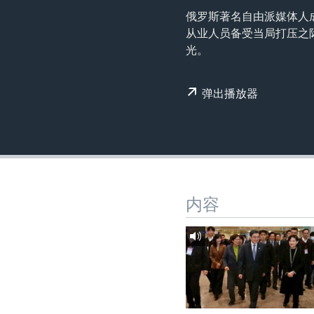
转
俄罗斯著名自由派媒体人
VOA今日焦点
非洲
军事
国会报道
到
从业人员备受当局打压之
检
中文广播
美洲
劳工
美中关系
光。
索
全球议题
环境
美国建国250周年
弹出播放器
埃博拉疫情
美国之音专访
重要讲话与声明
台海两岸关系
南中国海争端
内容
关注西藏
关注新疆
GEN Z 看美国