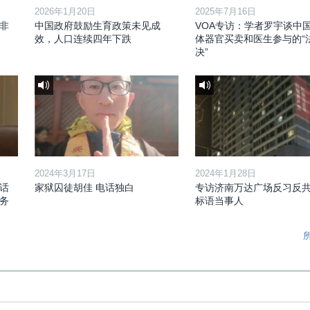
2026年1月20日
2025年7月16日
非
中国政府鼓励生育政策未见成
VOA专访：学者罗宇谈中
效，人口连续四年下跌
体器官买卖和医生参与的“
决”
2024年3月17日
2024年1月28日
话
家狱囚徒胡佳 电话独白
专访济南万达广场反习反
务
标语当事人