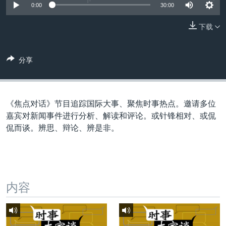
VOA视频
欧洲
科教·文娱·体健
白宫要闻
0:00
30:00
转
到
VOA今日焦点
非洲
军事
国会报道
下载
检
中文广播
美洲
劳工
美中关系
索
全球议题
环境
美国建国250周年
分享
关注我们
埃博拉疫情
美国之音专访
《焦点对话》节目追踪国际大事、聚焦时事热点。邀请多位
重要讲话与声明
嘉宾对新闻事件进行分析、解读和评论。或针锋相对、或侃
侃而谈。辨思、辩论、辨是非。
台海两岸关系
其他语言网站
南中国海争端
关注西藏
内容
关注新疆
GEN Z 看美国