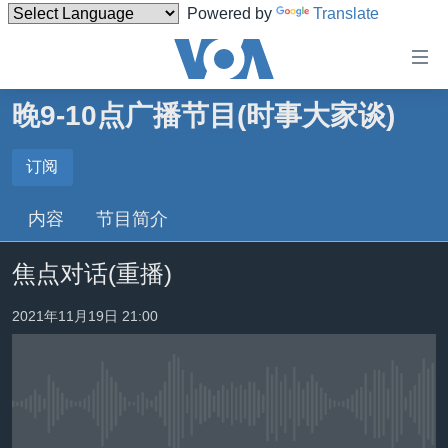
Powered by
Translate
无
障
碍
晚9-10点广播节目(时事大家谈)
主页
链
接
美国
订阅
订阅
跳
中国
内容
节目简介
转
订阅
台湾
到
焦点对话(重播)
内
港澳
容
国际
2021年11月19日 21:00
跳
转
分类新闻
最新国际新闻
到
美中关系
印太
经济·金融·贸易
导
航
没有媒体可用资源
热点专题
中东
人权·法律·宗教
跳