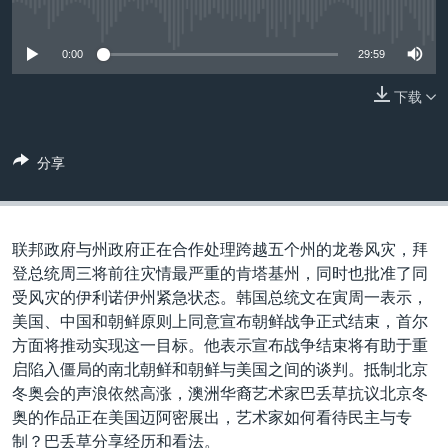
VOA视频
欧洲
科教·文娱·体健
白宫要闻
转
没有媒体可用资源
到
VOA今日焦点
非洲
军事
国会报道
0:00
29:59
检
中文广播
美洲
劳工
美中关系
索
下载
全球议题
环境
美国建国250周年
关注我们
埃博拉疫情
分享
美国之音专访
重要讲话与声明
联邦政府与州政府正在合作处理跨越五个州的龙卷风灾，拜
台海两岸关系
其他语言网站
登总统周三将前往灾情最严重的肯塔基州，同时也批准了同
南中国海争端
受风灾的伊利诺伊州紧急状态。韩国总统文在寅周一表示，
美国、中国和朝鲜原则上同意宣布朝鲜战争正式结束，首尔
关注西藏
方面将推动实现这一目标。他表示宣布战争结束将有助于重
关注新疆
启陷入僵局的南北朝鲜和朝鲜与美国之间的谈判。抵制北京
冬奥会的声浪依然高涨，澳洲华裔艺术家巴丢草抗议北京冬
GEN Z 看美国
奥的作品正在美国迈阿密展出，艺术家如何看待民主与专
制？巴丢草分享经历和看法。