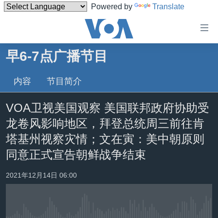
Powered by
Translate
无
障
碍
早6-7点广播节目
主页
链
接
内容
节目简介
美国
跳
中国
VOA卫视美国观察 美国联邦政府协助受
转
台湾
到
龙卷风影响地区，拜登总统周三前往肯
内
港澳
塔基州视察灾情；文在寅：美中朝原则
容
国际
同意正式宣告朝鲜战争结束
跳
转
分类新闻
最新国际新闻
2021年12月14日 06:00
到
美中关系
印太
经济·金融·贸易
导
航
热点专题
中东
人权·法律·宗教
跳