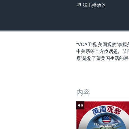
转
弹出播放器
VOA今日焦点
非洲
军事
国会报道
到
检
中文广播
美洲
劳工
美中关系
索
全球议题
环境
美国建国250周年
埃博拉疫情
“VOA卫视 美国观察”
美国之音专访
中关系等全方位话题。节目
察”是您了望美国生活的
重要讲话与声明
台海两岸关系
南中国海争端
内容
关注西藏
关注新疆
GEN Z 看美国