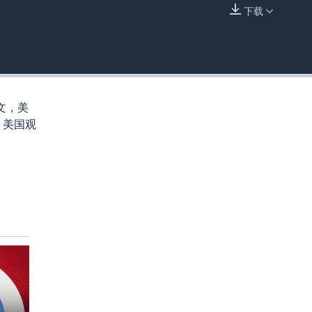
下载
嵌入
文，美
 美国观