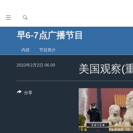
无
障
碍
检
早6-7点广播节目
主页
索
链
美国
接
内容
节目简介
中国
跳
2022年2月2日 06:00
转
美国观察(重
台湾
到
港澳
内
容
国际
分享
跳
分类新闻
最新国际新闻
转
到
美中关系
印太
经济·金融·贸易
导
热点专题
中东
人权·法律·宗教
航
跳
VOA视频
欧洲
科教·文娱·体健
白宫要闻