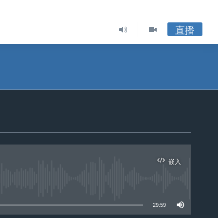
直播
嵌入
29:59