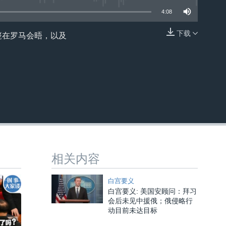
4:08
下载
篪在罗马会晤，以及
嵌入
相关内容
白宫要义
白宫要义: 美国安顾问：拜习
会后未见中援俄；俄侵略行
动目前未达目标