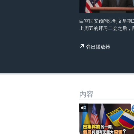
转
VOA今日焦点
非洲
军事
国会报道
到
检
中文广播
美洲
劳工
美中关系
白宫国安顾问沙利文星期
索
上周五的拜习二会之后，
全球议题
环境
美国建国250周年
埃博拉疫情
弹出播放器
美国之音专访
重要讲话与声明
台海两岸关系
南中国海争端
内容
关注西藏
关注新疆
GEN Z 看美国