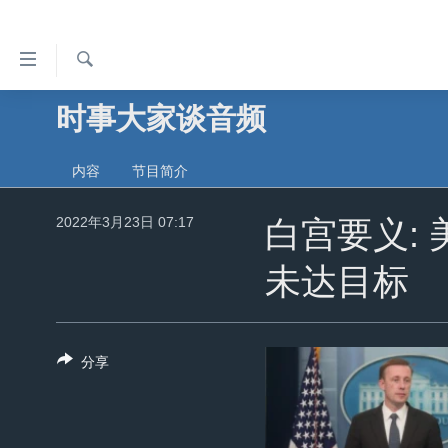
无
障
碍
检
时事大家谈音频
主页
索
链
美国
接
内容
节目简介
中国
跳
转
2022年3月23日 07:17
台湾
白宫要义:
到
港澳
内
未达目标
容
国际
跳
分类新闻
最新国际新闻
转
分享
到
美中关系
印太
经济·金融·贸易
导
热点专题
中东
人权·法律·宗教
航
跳
VOA视频
欧洲
科教·文娱·体健
白宫要闻