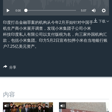
没有媒体可用资源
VOA视频
欧洲
科教·文娱·体健
白宫要闻
转
到
VOA今日焦点
非洲
军事
国会报道
0:00
5:07
检
中文广播
美洲
劳工
美中关系
索
下载
印度打击金融罪案的机构从今年2月开始针对中国手
机生产商小米展开调查，发现小米集团子公司小米
全球议题
环境
美国建国250周年
关注我们
科技印度私人有限公司以支付版税为名，向三家外国机构汇
埃博拉疫情
款，包括小米集团。印方5月2日宣布扣押小米在当地银行账
户7.25亿美元资产。
美国之音专访
重要讲话与声明
台海两岸关系
其他语言网站
分享
南中国海争端
关注西藏
关注新疆
内容
GEN Z 看美国