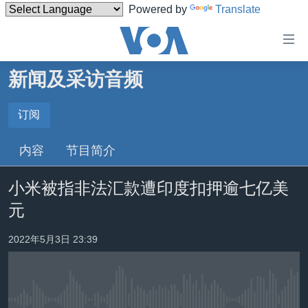
Powered by
Translate
无
障
碍
新闻及采访音频
主页
链
接
美国
订阅
订阅
跳
中国
内容
节目简介
转
订阅
台湾
到
小米被指非法汇款遭印度扣押逾七亿美
内
港澳
容
元
国际
跳
转
分类新闻
最新国际新闻
2022年5月3日 23:39
到
美中关系
印太
经济·金融·贸易
导
航
热点专题
中东
人权·法律·宗教
跳