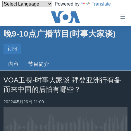
Powered by
Translate
无
障
碍
晚9-10点广播节目(时事大家谈)
主页
链
接
美国
订阅
订阅
跳
中国
内容
节目简介
转
订阅
台湾
到
VOA卫视-时事大家谈 拜登亚洲行有备
内
港澳
容
而来中国的后怕有哪些？
国际
跳
转
分类新闻
最新国际新闻
2022年5月26日 21:00
到
美中关系
印太
经济·金融·贸易
导
航
热点专题
中东
人权·法律·宗教
跳