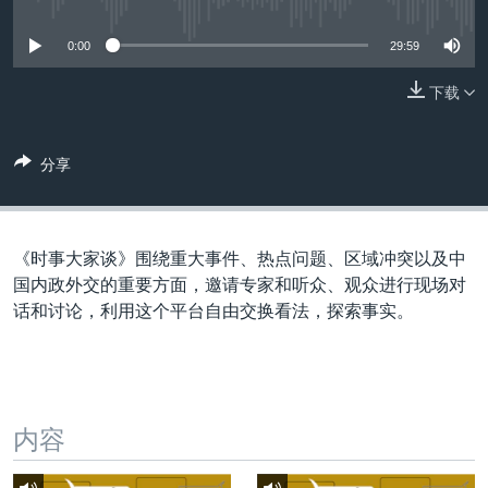
没有媒体可用资源
VOA视频
欧洲
科教·文娱·体健
白宫要闻
转
到
VOA今日焦点
非洲
军事
国会报道
0:00
29:59
检
中文广播
美洲
劳工
美中关系
索
下载
全球议题
环境
美国建国250周年
关注我们
分享
埃博拉疫情
美国之音专访
重要讲话与声明
《时事大家谈》围绕重大事件、热点问题、区域冲突以及中
台海两岸关系
国内政外交的重要方面，邀请专家和听众、观众进行现场对
其他语言网站
话和讨论，利用这个平台自由交换看法，探索事实。
南中国海争端
关注西藏
关注新疆
内容
GEN Z 看美国