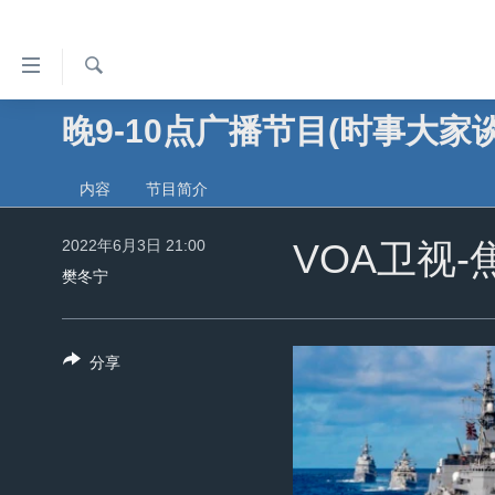
无
障
碍
检
晚9-10点广播节目(时事大家谈
主页
索
链
美国
接
内容
节目简介
中国
跳
转
2022年6月3日 21:00
台湾
VOA卫视
到
樊冬宁
港澳
内
容
国际
跳
分享
分类新闻
最新国际新闻
转
到
美中关系
印太
经济·金融·贸易
导
热点专题
中东
人权·法律·宗教
航
跳
VOA视频
欧洲
科教·文娱·体健
白宫要闻