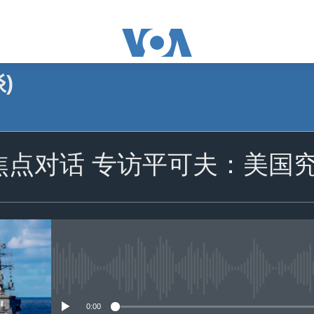
)
订阅
-焦点对话 专访平可夫：美国
苹果播客
订阅
没有媒体可用资源
0:00