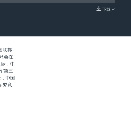
下载
嵌入
国联邦
不只会在
之际，中
军第三
摄，中国
军究竟