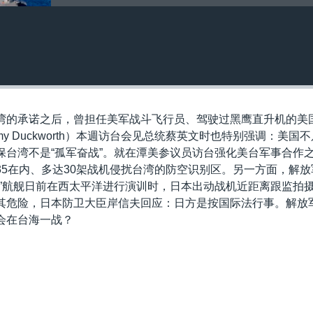
湾的承诺之后，曾担任美军战斗飞行员、驾驶过黑鹰直升机的美
mmy Duckworth）本週访台会见总统蔡英文时也特别强调：美国
保台湾不是“孤军奋战”。就在潭美参议员访台强化美台军事合作
35在内、多达30架战机侵扰台湾的防空识别区。另一方面，解放
号”航舰日前在西太平洋进行演训时，日本出动战机近距离跟监拍
其危险，日本防卫大臣岸信夫回应：日方是按国际法行事。解放
会在台海一战？