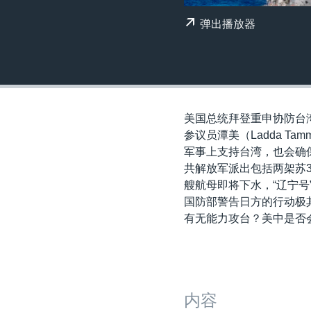
转
VOA今日焦点
非洲
军事
国会报道
弹出播放器
到
检
中文广播
美洲
劳工
美中关系
索
全球议题
环境
美国建国250周年
埃博拉疫情
美国总统拜登重申协防台
美国之音专访
参议员潭美（Ladda Ta
重要讲话与声明
军事上支持台湾，也会确
共解放军派出包括两架苏
台海两岸关系
艘航母即将下水，“辽宁
南中国海争端
国防部警告日方的行动极
有无能力攻台？美中是否
关注西藏
关注新疆
GEN Z 看美国
内容