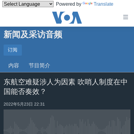
Powered by
Translate
无
障
碍
新闻及采访音频
主页
链
接
美国
订阅
订阅
跳
中国
内容
节目简介
转
订阅
台湾
到
东航空难疑涉人为因素 吹哨人制度在中
内
港澳
容
国能否奏效？
国际
跳
转
分类新闻
最新国际新闻
2022年5月23日 22:31
到
美中关系
印太
经济·金融·贸易
导
航
热点专题
中东
人权·法律·宗教
跳