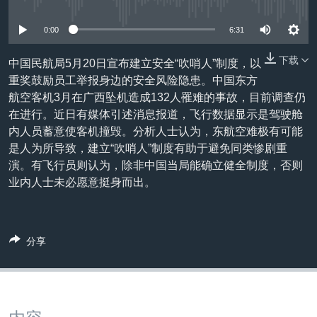
没有媒体可用资源
VOA视频
欧洲
科教·文娱·体健
白宫要闻
转
到
VOA今日焦点
非洲
军事
国会报道
0:00
6:31
检
中文广播
美洲
劳工
美中关系
索
下载
中国民航局5月20日宣布建立安全“吹哨人”制度，以
重奖鼓励员工举报身边的安全风险隐患。中国东方
全球议题
环境
美国建国250周年
关注我们
航空客机3月在广西坠机造成132人罹难的事故，目前调查仍
埃博拉疫情
在进行。近日有媒体引述消息报道，飞行数据显示是驾驶舱
内人员蓄意使客机撞毁。分析人士认为，东航空难极有可能
美国之音专访
是人为所导致，建立“吹哨人”制度有助于避免同类惨剧重
重要讲话与声明
演。有飞行员则认为，除非中国当局能确立健全制度，否则
业内人士未必愿意挺身而出。
台海两岸关系
其他语言网站
南中国海争端
关注西藏
分享
关注新疆
GEN Z 看美国