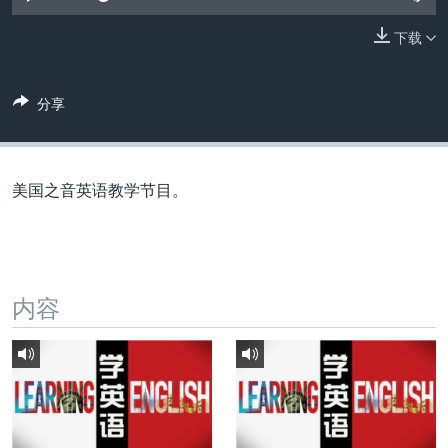
VOA视频
欧洲
科教·文娱·体健
白宫要闻
转
到
下载
VOA今日焦点
非洲
军事
国会报道
检
中文广播
美洲
劳工
美中关系
索
分享
全球议题
环境
美国建国250周年
关注我们
埃博拉疫情
美国之音专访
美国之音英语教学节目。
重要讲话与声明
台海两岸关系
其他语言网站
南中国海争端
内容
关注西藏
关注新疆
GEN Z 看美国