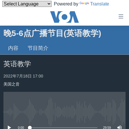
Powered by
Translate
无
障
碍
晚5-6点广播节目(英语教学)
主页
链
接
内容
节目简介
美国
跳
中国
英语教学
转
台湾
到
2022年7月18日 17:00
内
港澳
容
美国之音
国际
跳
转
分类新闻
最新国际新闻
到
美中关系
印太
经济·金融·贸易
导
没有媒体可用资源
航
热点专题
中东
人权·法律·宗教
跳
0:00
29:59