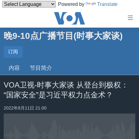
Powered by
Translate
无
障
碍
晚9-10点广播节目(时事大家谈)
主页
链
接
美国
订阅
订阅
跳
中国
内容
节目简介
转
订阅
台湾
到
VOA卫视-时事大家谈 从登台到极权：
内
港澳
容
“国家安全”是习近平权力点金术？
国际
跳
转
分类新闻
最新国际新闻
2022年8月11日 21:00
到
美中关系
印太
经济·金融·贸易
导
航
热点专题
中东
人权·法律·宗教
跳