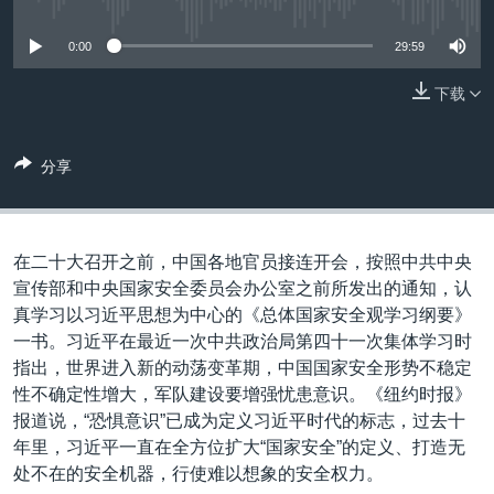
没有媒体可用资源
VOA视频
欧洲
科教·文娱·体健
白宫要闻
转
到
VOA今日焦点
非洲
军事
国会报道
0:00
29:59
检
中文广播
美洲
劳工
美中关系
索
下载
全球议题
环境
美国建国250周年
关注我们
分享
埃博拉疫情
美国之音专访
重要讲话与声明
在二十大召开之前，中国各地官员接连开会，按照中共中央
台海两岸关系
宣传部和中央国家安全委员会办公室之前所发出的通知，认
其他语言网站
真学习以习近平思想为中心的《总体国家安全观学习纲要》
南中国海争端
一书。习近平在最近一次中共政治局第四十一次集体学习时
关注西藏
指出，世界进入新的动荡变革期，中国国家安全形势不稳定
性不确定性增大，军队建设要增强忧患意识。《纽约时报》
关注新疆
报道说，“恐惧意识”已成为定义习近平时代的标志，过去十
GEN Z 看美国
年里，习近平一直在全方位扩大“国家安全”的定义、打造无
处不在的安全机器，行使难以想象的安全权力。