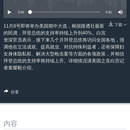
没有媒体可用资源
VOA视频
欧洲
科教·文娱·体健
白宫要闻
转
到
VOA今日焦点
非洲
军事
国会报道
0:00
4:32
检
中文广播
美洲
劳工
美中关系
索
下载
11月8号即将举办美国期中大选，根据路透社最新
的民调，拜登总统的支持率持续上升到40%。白宫
全球议题
环境
美国建国250周年
关注我们
资深官员表示，接下来几个月拜登总统将访问全国各地，强
埃博拉疫情
调他在立法成就、提高就业、对抗特殊利益者，还有保障妇
女身体隐私权、解决大型枪击案等方面的各项政策，并相信
美国之音专访
拜登总统的支持率将持续上升。详细情况请美国之音白宫记
重要讲话与声明
者黄耀毅介绍。
台海两岸关系
其他语言网站
南中国海争端
分享
关注西藏
关注新疆
GEN Z 看美国
内容