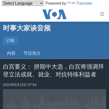
Powered by
Translate
无
障
碍
时事大家谈音频
主页
链
接
美国
订阅
订阅
跳
中国
内容
节目简介
转
Spotify
台湾
到
白宫要义： 拼期中大选，白宫将强调拜
内
港澳
订阅
容
登立法成就、就业、对抗特殊利益者
国际
跳
转
分类新闻
最新国际新闻
2022年8月12日 07:54
到
美中关系
印太
经济·金融·贸易
导
航
热点专题
中东
人权·法律·宗教
跳