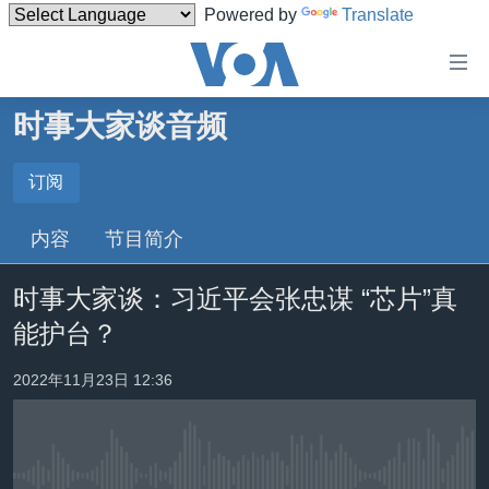
Powered by
Translate
无
障
碍
时事大家谈音频
主页
链
接
美国
订阅
订阅
跳
中国
内容
节目简介
转
Spotify
台湾
到
时事大家谈：习近平会张忠谋 “芯片”真
内
港澳
订阅
容
能护台？
国际
跳
转
分类新闻
最新国际新闻
2022年11月23日 12:36
到
美中关系
印太
经济·金融·贸易
导
航
热点专题
中东
人权·法律·宗教
跳