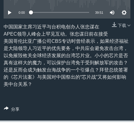
没有媒体可用资源
VOA视频
欧洲
科教·文娱·体健
白宫要闻
转
到
VOA今日焦点
非洲
军事
国会报道
0:00
39:51
检
中文广播
美洲
劳工
美中关系
索
下载
中国国家主席习近平与台积电创办人张忠谋在
APEC领导人峰会上罕见互动。张忠谋日前在接受
全球议题
环境
美国建国250周年
关注我们
美国哥伦比亚广播公司CBS专访时曾经表示，如果经济福祉
埃博拉疫情
是大陆领导人习近平的优先要务，中共应会避免攻击台湾，
以免摧毁攸关全球经济发展的台湾芯片业。小小的芯片是否
美国之音专访
真有这样大的魔力，可以保护台湾免于受到解放军的攻击？
重要讲话与声明
还是反而会成为触发台海战争的一个引爆点？拜登总统签署
的《芯片法案》与美国对中国祭出的“芯片战”又将如何影响
台海两岸关系
其他语言网站
美中台关系？
南中国海争端
关注西藏
分享
关注新疆
GEN Z 看美国