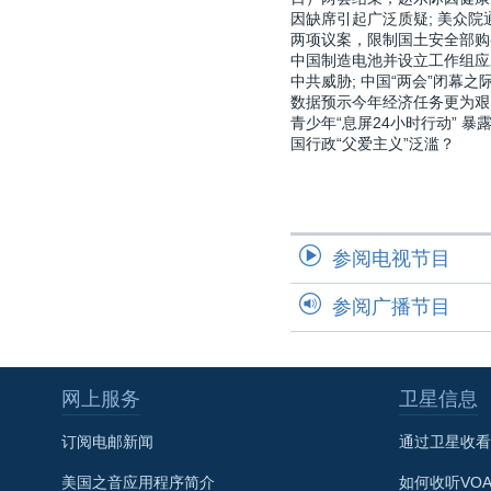
因缺席引起广泛质疑; 美众院
两项议案，限制国土安全部购
中国制造电池并设立工作组应
中共威胁; 中国“两会”闭幕之际
数据预示今年经济任务更为艰
青少年“息屏24小时行动” 暴
国行政“父爱主义”泛滥？
参阅电视节目
参阅广播节目
网上服务
卫星信息
订阅电邮新闻
通过卫星收看
美国之音应用程序简介
如何收听VO