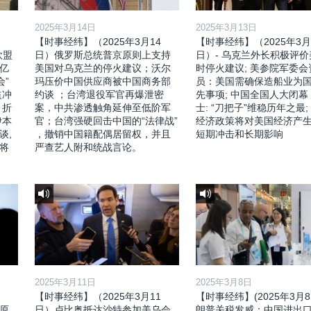
2025年3月14日
2025年3月13日
【时事经纬】（2025年3月14
【时事经纬】（2025年3月
欧盟
日）俄罗斯总统普京原则上支持
日）- 乌克兰外长积极评
亿
美国对乌克兰的停火建议；沃尔
时停火建议; 美参院军委会
会”
玛压价中国供应商被中国商务部
员：美国需确保造船业为
益冲
约谈 ；台湾退役军官再爆泄密
先事项; 中国全国人大闭幕
，折
案，中共渗透触角延伸至低阶军
士: “刀把子”维稳历年之最;
伊本
官；台湾强硬回击中国的“法律战”
经济政策将对美国经济产
谈,
，撤销中国籍配偶居留权，并且
短期冲击和长期影响
将
严查艺人附和统战言论。
2025年3月11日
2025年3月8日
【时事经纬】（2025年3月11
【时事经纬】(2025年3月8
原
日）卢比奥抵达沙特参加美乌会
朗普关税发威：中国进出