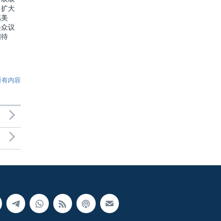
：扩大
骂美
美众议
国待
所有内容