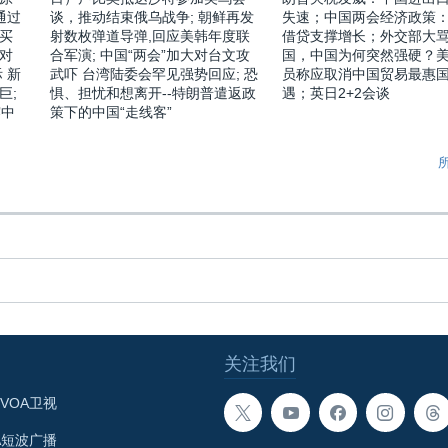
通过
谈，推动结束俄乌战争; 朝鲜再发
失速；中国两会经济政策
买
射数枚弹道导弹,回应美韩年度联
借贷支撑增长；外交部大
对
合军演; 中国“两会”加大对台文攻
国，中国为何突然强硬？
 新
武吓 台湾陆委会罕见强势回应; 恐
员称应取消中国贸易最惠
巨;
惧、担忧和想离开--特朗普遣返政
遇；英日2+2会谈
露中
策下的中国“走线客”
关注我们
VOA卫视
A短波广播