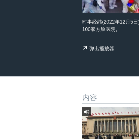
转
VOA今日焦点
非洲
军事
国会报道
到
检
中文广播
美洲
劳工
美中关系
时事经纬(2022年12月
索
100家方舱医院。
全球议题
环境
美国建国250周年
埃博拉疫情
弹出播放器
美国之音专访
重要讲话与声明
台海两岸关系
南中国海争端
内容
关注西藏
关注新疆
GEN Z 看美国