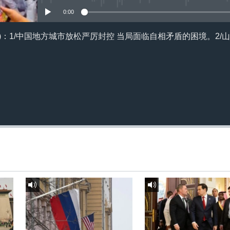
订阅
0:00
5日)：1/中国地方城市放松严厉封控 当局面临自相矛盾的困境。2