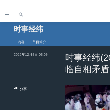
无
障
碍
检
时事经纬
主页
索
链
美国
接
内容
节目简介
中国
跳
转
2022年12月5日 05:09
台湾
时事经纬(2
到
港澳
内
临自相矛盾
容
国际
跳
分类新闻
最新国际新闻
转
分享
到
美中关系
印太
经济·金融·贸易
导
热点专题
中东
人权·法律·宗教
航
跳
VOA视频
欧洲
科教·文娱·体健
白宫要闻