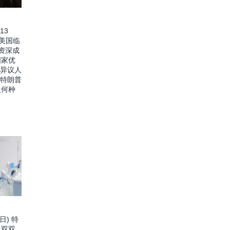
13
价美国临
资深成
国家优
 异议人
 特朗普
生何种
日) 特
口双双