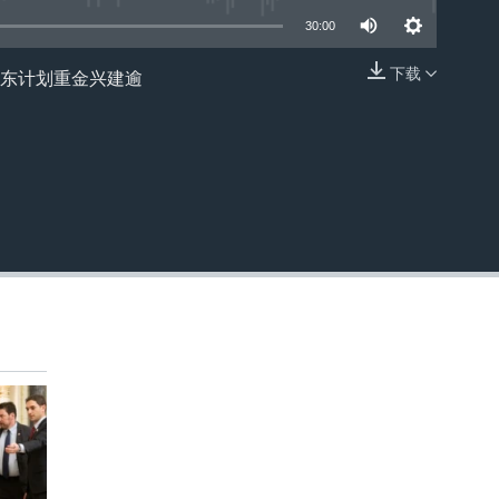
30:00
下载
/山东计划重金兴建逾
嵌入