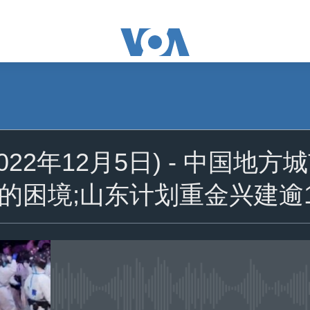
订阅
022年12月5日) - 中国地
苹果播客
的困境;山东计划重金兴建逾1
YouTube Music
Spotify
YouTube
没有媒体可用资源