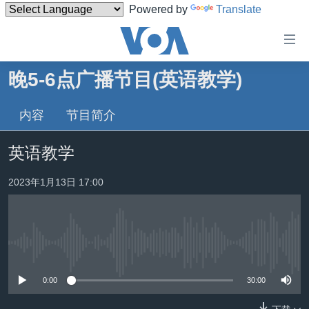
Powered by
Translate
无
障
碍
晚5-6点广播节目(英语教学)
主页
链
接
内容
节目简介
美国
跳
中国
英语教学
转
台湾
到
2023年1月13日 17:00
内
港澳
容
国际
跳
转
分类新闻
最新国际新闻
到
没有媒体可用资源
美中关系
印太
经济·金融·贸易
导
0:00
30:00
航
热点专题
中东
人权·法律·宗教
跳