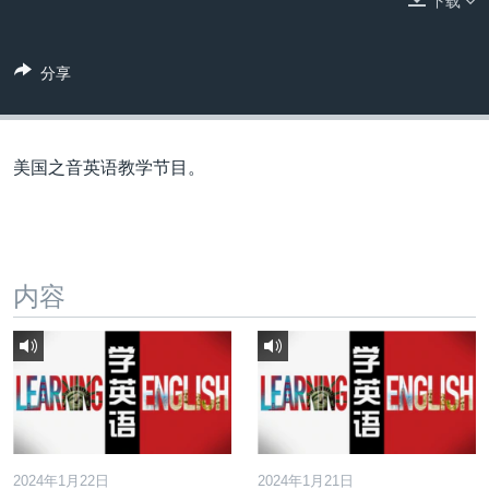
下载
VOA视频
欧洲
科教·文娱·体健
白宫要闻
转
到
VOA今日焦点
非洲
军事
国会报道
检
分享
中文广播
美洲
劳工
美中关系
索
全球议题
环境
美国建国250周年
关注我们
埃博拉疫情
美国之音英语教学节目。
美国之音专访
重要讲话与声明
台海两岸关系
内容
其他语言网站
南中国海争端
关注西藏
关注新疆
GEN Z 看美国
2024年1月22日
2024年1月21日