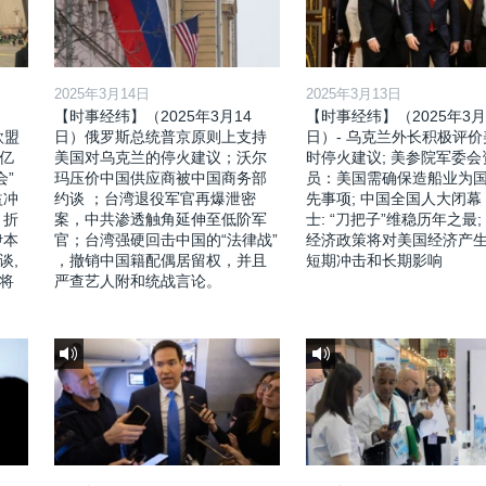
2025年3月14日
2025年3月13日
【时事经纬】（2025年3月14
【时事经纬】（2025年3月
欧盟
日）俄罗斯总统普京原则上支持
日）- 乌克兰外长积极评
亿
美国对乌克兰的停火建议；沃尔
时停火建议; 美参院军委会
会”
玛压价中国供应商被中国商务部
员：美国需确保造船业为
益冲
约谈 ；台湾退役军官再爆泄密
先事项; 中国全国人大闭幕
，折
案，中共渗透触角延伸至低阶军
士: “刀把子”维稳历年之最;
伊本
官；台湾强硬回击中国的“法律战”
经济政策将对美国经济产
谈,
，撤销中国籍配偶居留权，并且
短期冲击和长期影响
将
严查艺人附和统战言论。