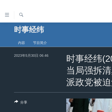
无
障
碍
检
时事经纬
主页
索
链
美国
接
内容
节目简介
中国
跳
转
2023年5月30日 06:46
台湾
时事经纬(2
到
港澳
内
当局强拆清
容
国际
跳
派政党被迫
分类新闻
最新国际新闻
转
到
美中关系
印太
经济·金融·贸易
导
热点专题
中东
人权·法律·宗教
分享
航
跳
VOA视频
欧洲
科教·文娱·体健
白宫要闻