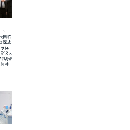
13
价美国临
资深成
国家优
 异议人
 特朗普
生何种