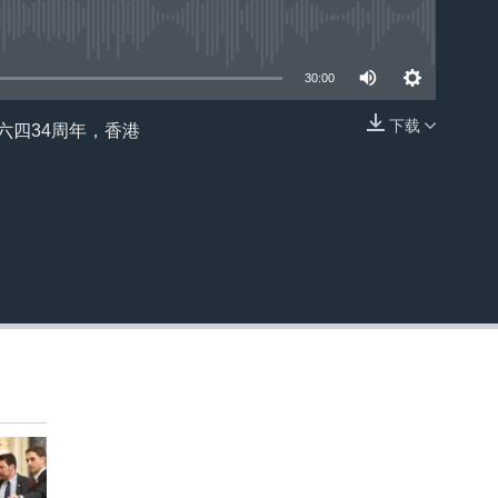
30:00
下载
/六四34周年，香港
嵌入