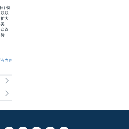
日) 特
口双双
：扩大
骂美
美众议
国待
所有内容