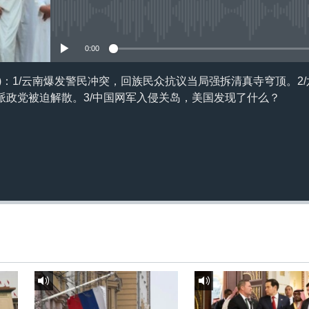
订阅
没有媒体可用资源
0:00
0日)：1/云南爆发警民冲突，回族民众抗议当局强拆清真寺穹顶。2
派政党被迫解散。3/中国网军入侵关岛，美国发现了什么？