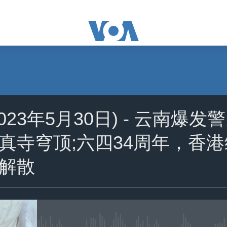
订阅
023年5月30日) - 云南
苹果播客
真寺穹顶;六四34周年，香
YouTube Music
解散
Spotify
YouTube