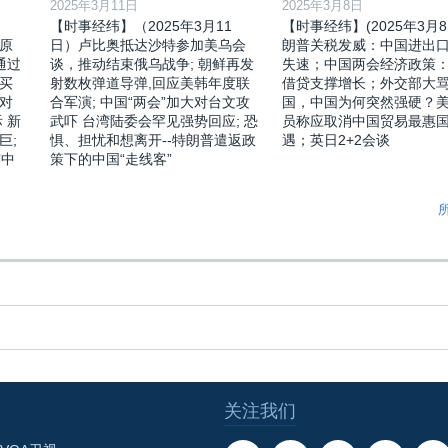
2025年3月11日
2025年3月8日
【时事经纬】（2025年3月11
【时事经纬】(2025年3月8
原
日）卢比奥抵达沙特参加美乌会
朗普关税发威：中国进出
通过
谈，推动结束俄乌战争; 朝鲜再发
失速；中国两会经济政策
买
射数枚弹道导弹,回应美韩年度联
借贷支撑增长；外交部大
对
合军演; 中国“两会”加大对台文攻
国，中国为何突然强硬？
 新
武吓 台湾陆委会罕见强势回应; 恐
员称应取消中国贸易最惠
巨;
惧、担忧和想离开--特朗普遣返政
遇；英日2+2会谈
露中
策下的中国“走线客”
关注我们