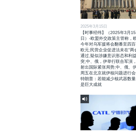
2025年3月15日
【时事经纬】（2025年3月15
日）-欧盟外交政策主管称，
今年对乌军援将会翻番至四百
欧元;民营企业促进法未在“两
通过,疑似涉嫌意识形态和利
突;中、俄，伊举行联合军演
射出国际紧张局势;中、俄、
周五在北京就伊核问题进行会
特朗普：若能减少核武器数量
是巨大成就