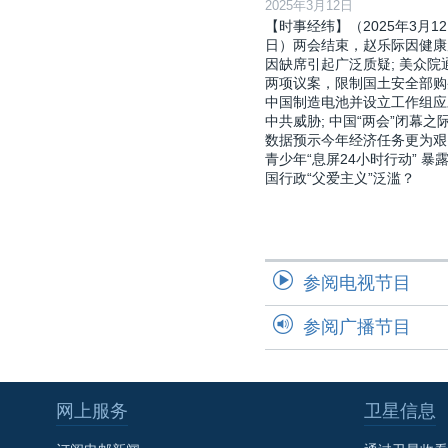
2025年3月12日
【时事经纬】（2025年3月12
日）两会结束，赵乐际因健康
因缺席引起广泛质疑; 美众院
两项议案，限制国土安全部购
中国制造电池并设立工作组应
中共威胁; 中国“两会”闭幕之际
数据预示今年经济任务更为艰
青少年“息屏24小时行动” 暴
国行政“父爱主义”泛滥？
参阅电视节目
参阅广播节目
网上服务
卫星信息