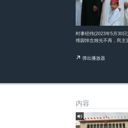
转
VOA今日焦点
非洲
军事
国会报道
到
检
中文广播
美洲
劳工
美中关系
索
全球议题
环境
美国建国250周年
时事经纬(2023年5月3
埃博拉疫情
维园悼念烛光不再，民主
美国之音专访
弹出播放器
重要讲话与声明
台海两岸关系
南中国海争端
关注西藏
关注新疆
内容
GEN Z 看美国