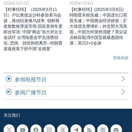
2025年3月11日
2025年3月8日
【时事经纬】（2025年3月11
【时事经纬】(2025年3月8日)
日）卢比奥抵达沙特参加美乌会
特朗普关税发威：中国进出口双
谈，推动结束俄乌战争; 朝鲜再
双失速；中国两会经济政策：扩
发射数枚弹道导弹,回应美韩年度
大借贷支撑增长；外交部大骂美
联合军演; 中国“两会”加大对台文
国，中国为何突然强硬？美众议
攻武吓 台湾陆委会罕见强势回
员称应取消中国贸易最惠国待
应; 恐惧、担忧和想离开--特朗普
遇；英日2+2会谈
遣返政策下的中国“走线客”
所有内容
参阅电视节目
参阅广播节目
关注我们