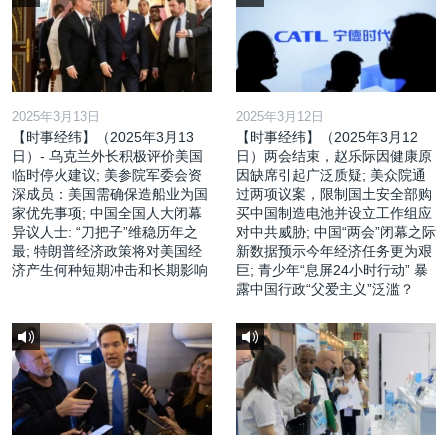
2025年3月13日
2025年3月12日
【时事经纬】（2025年3月13
【时事经纬】（2025年3月12
日）- 乌克兰外长积极评价美国
日）两会结束，赵乐际因健康原
临时停火建议; 美参院军委会资
因缺席引起广泛质疑; 美众院通
深成员：美国需确保造船业为国
过两项议案，限制国土安全部购
家优先事项; 中国全国人大闭幕
买中国制造电池并设立工作组应
异议人士: “刀把子”维稳历年之
对中共威胁; 中国“两会”闭幕之际
最; 特朗普经济政策将对美国经
新数据预示今年经济任务更为艰
济产生何种短期冲击和长期影响
巨; 青少年“息屏24小时行动” 暴
露中国行政“父爱主义”泛滥？