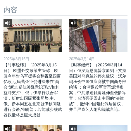
内容
2025年3月15日
2025年3月14日
【时事经纬】（2025年3月15
【时事经纬】（2025年3月14
日）-欧盟外交政策主管称，欧
日）俄罗斯总统普京原则上支持
盟今年对乌军援将会翻番至四百
美国对乌克兰的停火建议；沃尔
亿欧元;民营企业促进法未在“两
玛压价中国供应商被中国商务部
会”通过,疑似涉嫌意识形态和利
约谈 ；台湾退役军官再爆泄密
益冲突;中、俄，伊举行联合军
案，中共渗透触角延伸至低阶军
演，折射出国际紧张局势;中、
官；台湾强硬回击中国的“法律
俄、伊本周五在北京就伊核问题
战” ，撤销中国籍配偶居留权，
进行会谈,特朗普：若能减少核武
并且严查艺人附和统战言论。
器数量将是巨大成就