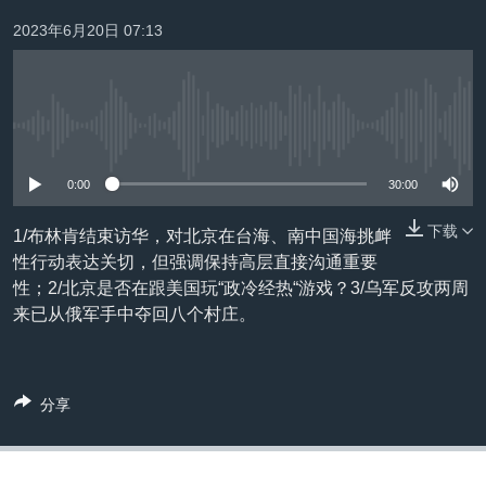
VOA视频
欧洲
科教·文娱·体健
白宫要闻
转
2023年6月20日 07:13
到
VOA今日焦点
非洲
军事
国会报道
检
中文广播
美洲
劳工
美中关系
索
全球议题
环境
美国建国250周年
没有媒体可用资源
关注我们
埃博拉疫情
0:00
30:00
美国之音专访
下载
1/布林肯结束访华，对北京在台海、南中国海挑衅
重要讲话与声明
性行动表达关切，但强调保持高层直接沟通重要
台海两岸关系
性；2/北京是否在跟美国玩“政冷经热“游戏？3/乌军反攻两周
其他语言网站
来已从俄军手中夺回八个村庄。
南中国海争端
关注西藏
关注新疆
分享
GEN Z 看美国