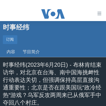
无
障
碍
时事经纬
主页
链
接
美国
订阅
订阅
跳
中国
内容
节目简介
转
YouTube Music
台湾
到
时事经纬(2023年6月20日) - 布林肯结束
内
港澳
Spotify
容
访华，对北京在台海、南中国海挑衅性
国际
跳
行动表达关切，但强调保持高层直接沟
转
分类新闻
最新国际新闻
YouTube
通重要性；北京是否在跟美国玩“政冷经
到
美中关系
印太
经济·金融·贸易
导
热“游戏？乌军反攻两周来已从俄军手中
订阅
航
热点专题
中东
人权·法律·宗教
夺回八个村庄。
跳