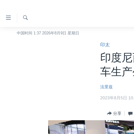
无
障
碍
检
中国时间 1:37 2026年8月9日 星期日
主页
索
链
印太
美国
接
印度尼
中国
跳
转
台湾
车生产
到
港澳
内
法里兹
容
国际
跳
2023年8月5日 10:
分类新闻
最新国际新闻
转
到
美中关系
印太
经济·金融·贸易
分享
导
热点专题
中东
人权·法律·宗教
航
跳
VOA视频
欧洲
科教·文娱·体健
白宫要闻