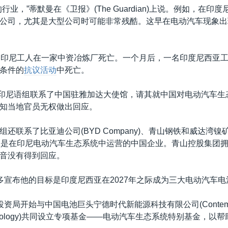
行业，”蒂默曼在《卫报》(The Guardian)上说。例如，在印
公司，尤其是大型公司时可能非常残酷。这早在电动汽车现象出
名印尼工人在一家中资冶炼厂死亡。一个月后，一名印度尼西亚
条件的
抗议活动
中死亡。
A)印尼语组联系了中国驻雅加达大使馆，请其就中国对电动汽车
知当地官员无权做出回应。
还联系了比亚迪公司(BYD Company)、青山钢铁和威达湾镍矿(W
。前两家是在印尼电动汽车生态系统中运营的中国企业。青山控股集团
音没有得到回应。
多宣布他的目标是印度尼西亚在2027年之际成为三大电动汽车
资局开始与中国电池巨头宁德时代新能源科技有限公司(Contempo
Technology)共同设立专项基金——电动汽车生态系统特别基金，以