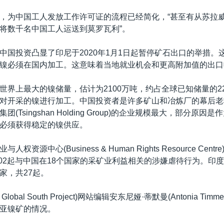
，为中国工人发放工作许可证的流程已经简化，“甚至有从苏拉
将数千名中国工人运送到莫罗瓦利”。
中国投资凸显了印尼于2020年1月1日起暂停矿石出口的举措。
镍必须在国内加工。这意味着当地就业机会和更高附加值的出口
世界上最大的镍储量，估计为2100万吨，约占全球已知储量的2
对开采的镍进行加工。中国投资者是许多矿山和冶炼厂的幕后老
(Tsingshan Holding Group)的企业规模最大，部分原
必须获得稳定的镍供应。
权资源中心(Business & Human Rights Resource Centr
102起与中国在18个国家的采矿业利益相关的涉嫌虐待行为。印
家，共27起。
Global South Project)网站编辑安东尼娅·蒂默曼(Antonia Tim
亚镍矿的情况。