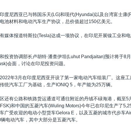
度尼西亚已与韩国乐天(LG)和现代(Hyundai)以及台湾富士康(Fo
电池材料和电动汽车生产协议，总价值超过150亿美元。
有媒体报道特斯拉(Tesla)达成一项协议，在印尼开展镍工业和
投资协调部长卢胡特·潘查伊坦(Luhut Pandjaitan)预计将于
 Musk)会面，讨论在印尼投资问题。
2022年3月在印度尼西亚开设了第一家电动汽车组装厂。这座
统汽车工厂为基础，生产IONIQ 5，年产能为25万辆。
区还有公路和铁路货运通道可通往附近的丹绒不碌海港，截至5
SK)和中国的五菱汽车(Wuling Motors)今年已在印尼生产了5,
广受欢迎的电动小型货车Gelora E，以及五菱的城市代步车Air
00辆电动汽车，其中大部分是五菱汽车。