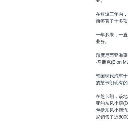
业。
在短短三年内，印
商签署了十多项
一年多来，一直
业务。
印度尼西亚海事和
·马斯克(Elon
韩国现代汽车于
的芝卡朗现有的传
在芝卡朗，该地
亚的东风小康(DF
包括东风小康汽车
尼销售了近80