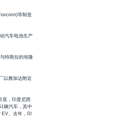
xconn)等制造
电动汽车电池生产
8月与特斯拉的埃隆
工厂以雅加达附近
月底，印度尼西
251辆汽车，其中
 EV。去年，印