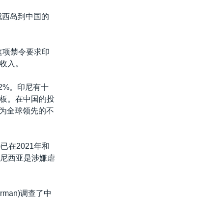
威西岛到中国的
这项禁令要求印
收入。
2%。印尼有十
板。在中国的投
因是作为全球领先的不
e)已在2021年和
度尼西亚是涉嫌虐
merman)调查了中