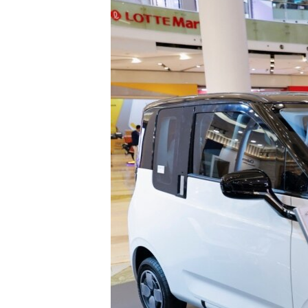
转
VOA今日焦点
非洲
军事
国会报道
到
检
中文广播
美洲
劳工
美中关系
索
全球议题
环境
美国建国250周年
埃博拉疫情
美国之音专访
重要讲话与声明
台海两岸关系
南中国海争端
关注西藏
关注新疆
GEN Z 看美国