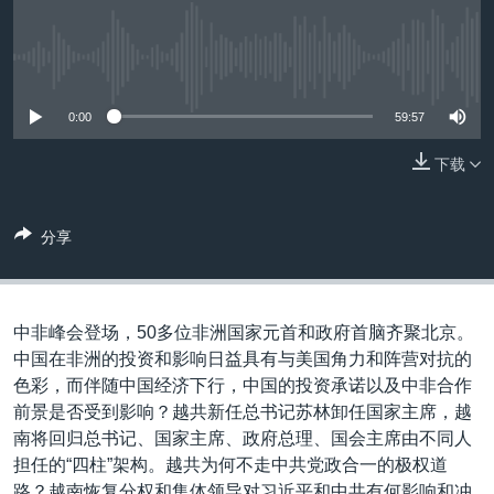
VOA视频
欧洲
科教·文娱·体健
白宫要闻
转
到
VOA今日焦点
非洲
军事
国会报道
检
没有媒体可用资源
中文广播
美洲
劳工
美中关系
索
0:00
59:57
全球议题
环境
美国建国250周年
关注我们
下载
埃博拉疫情
美国之音专访
分享
重要讲话与声明
台海两岸关系
其他语言网站
南中国海争端
中非峰会登场，50多位非洲国家元首和政府首脑齐聚北京。
中国在非洲的投资和影响日益具有与美国角力和阵营对抗的
关注西藏
色彩，而伴随中国经济下行，中国的投资承诺以及中非合作
关注新疆
前景是否受到影响？越共新任总书记苏林卸任国家主席，越
南将回归总书记、国家主席、政府总理、国会主席由不同人
GEN Z 看美国
担任的“四柱”架构。越共为何不走中共党政合一的极权道
路？越南恢复分权和集体领导对习近平和中共有何影响和冲