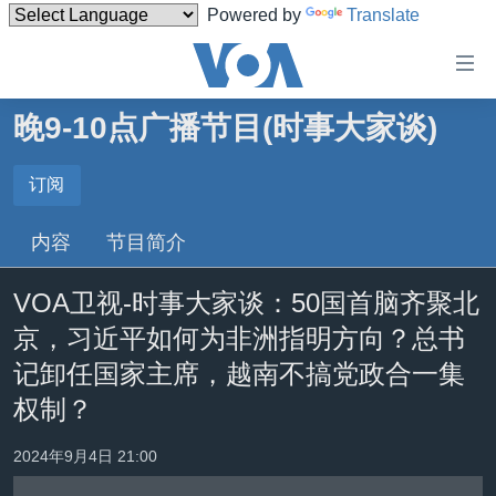
Powered by
Translate
无
障
碍
晚9-10点广播节目(时事大家谈)
主页
链
接
美国
订阅
订阅
跳
中国
内容
节目简介
转
订阅
台湾
到
VOA卫视-时事大家谈：50国首脑齐聚北
内
港澳
容
京，习近平如何为非洲指明方向？总书
国际
跳
记卸任国家主席，越南不搞党政合一集
转
分类新闻
最新国际新闻
权制？
到
美中关系
印太
经济·金融·贸易
导
2024年9月4日 21:00
航
热点专题
中东
人权·法律·宗教
跳