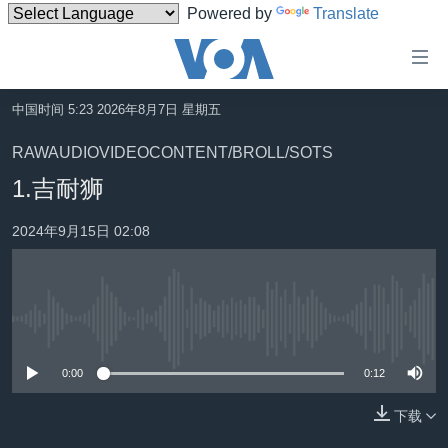
Powered by
Translate
无
障
碍
中国时间 5:23 2026年8月7日 星期五
主页
链
RAWAUDIOVIDEOCONTENT/BROLL/SOTS
接
美国
1.吉耐狮
跳
中国
转
2024年9月15日 02:08
台湾
到
内
港澳
容
国际
跳
没有媒体可用资源
转
分类新闻
最新国际新闻
到
0:00
0:12
美中关系
印太
经济·金融·贸易
导
航
下载
热点专题
中东
人权·法律·宗教
跳