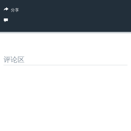
VOA视频
欧洲
科教·文娱·体健
白宫要闻
转
分享
到
VOA今日焦点
非洲
军事
国会报道
检
中文广播
美洲
劳工
美中关系
索
全球议题
环境
美国建国250周年
关注我们
埃博拉疫情
美国之音专访
评论区
重要讲话与声明
台海两岸关系
其他语言网站
南中国海争端
关注西藏
关注新疆
GEN Z 看美国