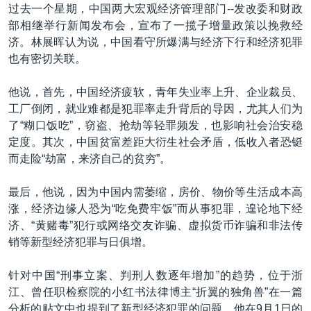
过去一个星期，中国两大宏观经济管理部门--发改委和财政
部相继举行新闻发布会，宣布了一揽子增量政策以挽救经
济。林展晖认为说，中国看守所爆满与经济下行和经济犯罪
也有密切关联。
他说，首先，中国经济疲软，青年失业率上升、企业裁员、
工厂倒闭，就业难都是犯罪率走升背后的导因，尤其人们为
了“糊口饭吃”，窃盗、抢劫等轻罪频发，也影响社会治安稳
定度。其次，中国贫富差距大衍生社会矛盾，低收入者恐铤
而走险“劫富，来济自己的贫穷”。
最后，他说，因为中国内需萎缩，房价、物价等生活成本高
涨，经济边缘人恐为“吃免费牢饭”而从事犯罪，遑论地下经
济、“黄赌毒”犯行或网络交友诈骗、虚拟货币诈骗和非法传
销等新型经济犯罪与日俱增。
针对中国“刑事立案、判刑人数逐年增加”的趋势，位于浙
江、曾任职检察院的小红书法律博主“折翼的独角兽”在一篇
分析的贴文中也提到了新型经济犯罪的问题。他在9月1日的