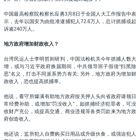
中国最高检察院检察长应勇3月8日于全国人大工作报告中表
示，去年以国安为由批准逮捕犯人72.6万人，总计抓捕或起
诉逾240万人。
地方政府增加财政收入？
台湾民运人士李明哲则研判，中国法检机关今年抓捕人数大
增，或与习近平政府换届期间，中共领导班子假借“扫黑除
恶”名义，打击不同派系势力有关; 另外，地方政府为增加财
政收入，恐也提高抓捕率。
他说，看守所爆满有助地方政府按关押人头向省政府请领日
常经费补助，或增加“罚没收入”，如抓捕经济犯罪者，可没
收财产充公，或提高交通、商业违规等各类罚款来为地方政
府创造收入。
他还说，监所犯人自费购买日用品或升级伙食，或强迫犯人