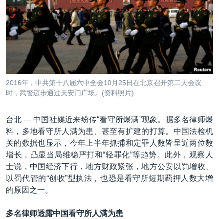
VOA视频
欧洲
科教·文娱·体健
白宫要闻
转
到
VOA今日焦点
非洲
军事
国会报道
检
中文广播
美洲
劳工
美中关系
索
全球议题
环境
美国建国250周年
关注我们
埃博拉疫情
2016年，中共第十八届六中全会10月25日在北京召开第二天会议
美国之音专访
时，武警迈步通过天安门广场。(资料照片)
重要讲话与声明
台北 —
中国社媒近来纷传“看守所爆满”现象。据多名律师爆
台海两岸关系
料，多地看守所人满为患、甚至有扩建的打算。中国法检机
其他语言网站
关的数据也显示，今年上半年抓捕和定罪人数皆呈近两位数
南中国海争端
增长，凸显当局维稳严打和“轻罪化”等趋势。此外，观察人
关注西藏
士说，中国经济下行，地方财政紧张，地方公安以罚增收、
以罚代管的“创收”型执法，也恐是看守所短期羁押人数大增
关注新疆
的原因之一。
GEN Z 看美国
多名律师透露中国看守所人满为患