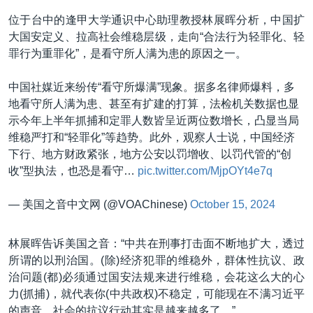
位于台中的逢甲大学通识中心助理教授林展晖分析，中国扩
大国安定义、拉高社会维稳层级，走向“合法行为轻罪化、轻
罪行为重罪化”，是看守所人满为患的原因之一。
中国社媒近来纷传“看守所爆满”现象。据多名律师爆料，多
地看守所人满为患、甚至有扩建的打算，法检机关数据也显
示今年上半年抓捕和定罪人数皆呈近两位数增长，凸显当局
维稳严打和“轻罪化”等趋势。此外，观察人士说，中国经济
下行、地方财政紧张，地方公安以罚增收、以罚代管的“创
收”型执法，也恐是看守…
pic.twitter.com/MjpOYt4e7q
— 美国之音中文网 (@VOAChinese)
October 15, 2024
林展晖告诉美国之音：“中共在刑事打击面不断地扩大，透过
所谓的以刑治国。(除)经济犯罪的维稳外，群体性抗议、政
治问题(都)必须通过国安法规来进行维稳，会花这么大的心
力(抓捕)，就代表你(中共政权)不稳定，可能现在不满习近平
的声音、社会的抗议行动其实是越来越多了。”