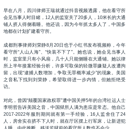
早在八月，四川律师王瑞就通过抖音视频透露，他在看守所
会见当事人时目睹，12人的监室关了20多人，10米长的大通
铺人挤人得侧着睡。他还说，因为今年抓太多人了，中国多
地都在计划扩建看守所。
成都刑事律师刘荣静8月20日也于小红书发布视频称，今年
看守所“人山人海”、“快装不下了”。她也说，她会见当事人
时，监室里只有小风扇，几十人只能侧睡在大通铺。她以律
所上半年接案经验分析，许多可取保的轻微罪嫌疑人改遭拘
留，出现“逮捕人数增加，争取无罪概率减少”的现象。美国
之音私下找到刘荣静，希望取得进一步内情，但她拒绝受
访。
对此，曾因“颠覆国家政权罪”遭中国关押5年的台湾社运人士
李明哲告诉美国之音，中国狱所人满为患应是常态。他自己
2017-2022年服刑期间就有第一手经验，16人监舍住了24
人，房舍实在挤不下人时，就在厅区摆上行军床，让新进犯
人睡，由此推断，移送监狱前的看守所人数也不会少。