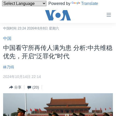
Powered by
Translate
无
障
碍
中国时间 23:24 2026年8月8日 星期六
主页
链
中国
接
美国
中国看守所再传人满为患 分析:中共维稳
跳
中国
优先，开启“泛罪化”时代
转
台湾
到
林乃绢
内
港澳
容
2024年10月14日 22:14
国际
跳
分享
(20)
转
分类新闻
最新国际新闻
到
美中关系
印太
经济·金融·贸易
导
航
热点专题
中东
人权·法律·宗教
跳