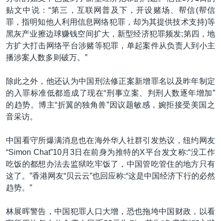
贴文中说：“第三，互联网普及下，开设赌场、帮信(帮信
罪，指明知他人利用信息网络犯罪，却为其提供技术支持)等
黑灰产业擦边球赚钱空间扩大，新型经济犯罪频发;第四，地
方扩大打击网络平台涉赌等犯罪，单起案件从负责人到小主
播涉案人数多则破万。”
除此之外，他还认为中国刑法修正案新增罪名以及昨年制定
的入罪标准低都造成了现在“刑事立案、判刑人数逐年增加”
的趋势。博主“折翼的独角兽”因议题敏感，婉拒接受美国之
音采访。
中国看守所爆满消息也在海外华人社群引发热议，纽约网友
“Simon Chat”10月3日在前身为推特的X平台发文称:“没工作
吃饭的都想办法去监狱吃牢饭了，中国管吃管住的地方只有
这了。”香港网友“贝云云”也回应称:“这是中国经济下行的必然
趋势。”
林展晖警告，中国犯罪人口大增，恐也拖垮中国财政，以看