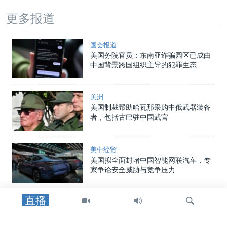
更多报道
国会报道
美国务院官员：东南亚诈骗园区已成由
中国背景跨国组织主导的犯罪生态
美洲
美国制裁帮助哈瓦那采购中俄武器装备
者，包括古巴驻中国武官
美中经贸
美国拟全面封堵中国智能网联汽车，专
家争论安全威胁与竞争压力
直播
中国
中国向两名海警追授荣誉称号，证实一
年前自家舰船相撞事件造成人员丧生