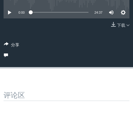
没有媒体可用资源
VOA视频
欧洲
科教·文娱·体健
白宫要闻
转
到
VOA今日焦点
非洲
军事
国会报道
0:00
24:37
检
中文广播
美洲
劳工
美中关系
索
下载
全球议题
环境
美国建国250周年
关注我们
分享
埃博拉疫情
美国之音专访
重要讲话与声明
台海两岸关系
其他语言网站
南中国海争端
评论区
关注西藏
关注新疆
GEN Z 看美国