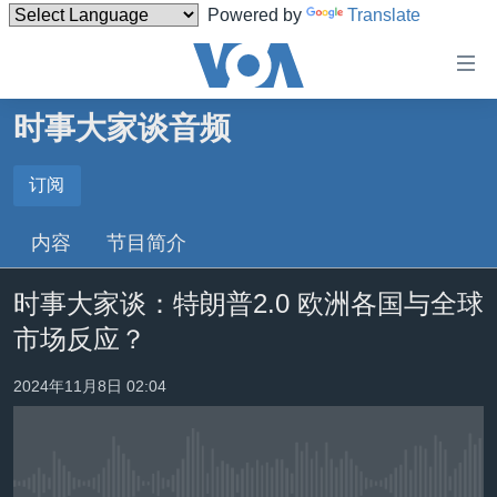
Powered by
Translate
无
障
碍
时事大家谈音频
主页
链
接
美国
订阅
订阅
跳
中国
内容
节目简介
转
Spotify
台湾
到
时事大家谈：特朗普2.0 欧洲各国与全球
内
港澳
订阅
容
市场反应？
国际
跳
转
分类新闻
最新国际新闻
2024年11月8日 02:04
到
美中关系
印太
经济·金融·贸易
导
航
热点专题
中东
人权·法律·宗教
跳