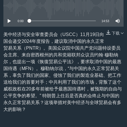
VOA视频
欧洲
科教·文娱·体健
白宫要闻
转
没有媒体可用资源
到
VOA今日焦点
非洲
军事
国会报道
检
0:00
14:53
中文广播
美洲
劳工
美中关系
索
全球议题
环境
美国建国250周年
下载
美中经济与安全审查委员会（USCC）11月19日向
关注我们
国会递交2024年度报告，建议取消中国的永久正常
埃博拉疫情
贸易关系（PNTR）。美国众议院中国共产党问题特设委员
美国之音专访
会主席、来自密西根州的共和党籍联邦众议员约翰·穆勒纳
尔，也提出一项《恢復贸易公平法》，要求取消中国的最惠
重要讲话与声明
国待遇（MFN）。穆勒纳尔说，“与中国的永久正常贸易关
台海两岸关系
系，辜负了我们的国家、侵蚀了我们的製造业基础、把工作
其他语言网站
送给我们的首要对手；中共利用了我们的市场，背叛了这个
南中国海争端
威权政权在20多年前被给予最惠国待遇时，被预期的自由与
关注西藏
公平竞争的希望。” 特朗普上任后是否真的会终止与中国的
永久正常贸易关系？这项举措对美中经济与全球贸易会有多
关注新疆
大的影响？
GEN Z 看美国