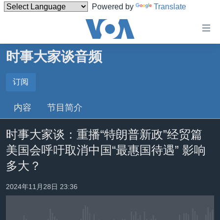
Powered by
Translate
无
障
碍
时事大家谈音频
主页
链
接
美国
订阅
订阅
跳
中国
内容
节目简介
转
Spotify
台湾
到
时事大家谈：重播“特朗普新政”经贸篇
内
港澳
订阅
容
美国会呼吁取消中国“最惠国待遇” 影响
国际
跳
多大？
转
分类新闻
最新国际新闻
到
2024年11月28日 23:36
美中关系
印太
经济·金融·贸易
导
航
热点专题
中东
人权·法律·宗教
跳