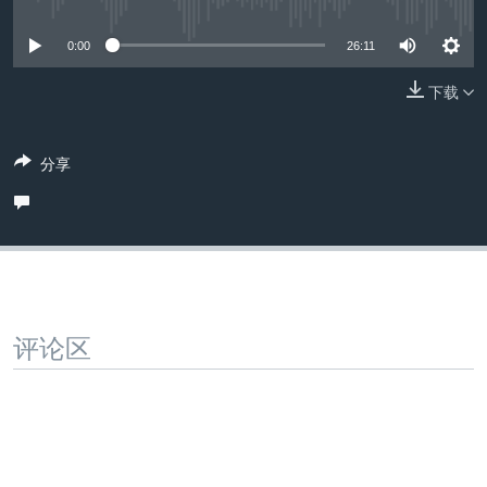
没有媒体可用资源
VOA视频
欧洲
科教·文娱·体健
白宫要闻
转
到
VOA今日焦点
非洲
军事
国会报道
0:00
26:11
检
中文广播
美洲
劳工
美中关系
索
下载
全球议题
环境
美国建国250周年
关注我们
分享
埃博拉疫情
美国之音专访
重要讲话与声明
台海两岸关系
其他语言网站
南中国海争端
评论区
关注西藏
关注新疆
GEN Z 看美国