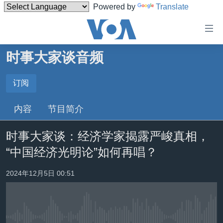
Powered by
Translate
无
障
碍
时事大家谈音频
主页
链
接
美国
订阅
订阅
跳
中国
内容
节目简介
转
Spotify
台湾
到
时事大家谈：经济学家揭露严峻真相，
内
港澳
订阅
容
“中国经济光明论”如何再唱？
国际
跳
转
分类新闻
最新国际新闻
2024年12月5日 00:51
到
美中关系
印太
经济·金融·贸易
导
航
热点专题
中东
人权·法律·宗教
跳