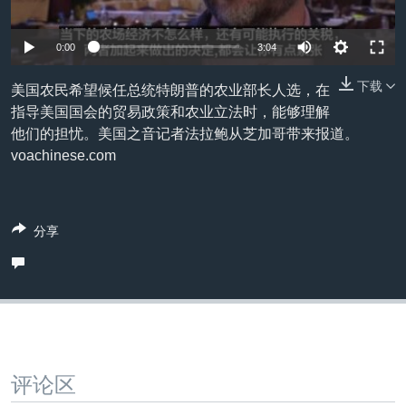
VOA视频
欧洲
科教·文娱·体健
白宫要闻
转
到
VOA今日焦点
非洲
军事
国会报道
0:00
3:04
检
中文广播
美洲
劳工
美中关系
索
下载
美国农民希望候任总统特朗普的农业部长人选，在
全球议题
环境
美国建国250周年
指导美国国会的贸易政策和农业立法时，能够理解
关注我们
他们的担忧。美国之音记者法拉鲍从芝加哥带来报道。
埃博拉疫情
voachinese.com
美国之音专访
重要讲话与声明
分享
台海两岸关系
其他语言网站
南中国海争端
关注西藏
关注新疆
GEN Z 看美国
评论区