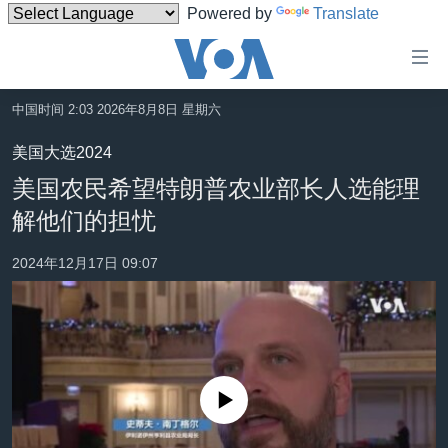
Powered by
Translate
无
障
碍
中国时间 2:03 2026年8月8日 星期六
主页
链
美国大选2024
接
美国
美国农民希望特朗普农业部长人选能理
跳
中国
解他们的担忧
转
台湾
到
2024年12月17日 09:07
内
港澳
容
国际
跳
转
分类新闻
最新国际新闻
到
美中关系
印太
经济·金融·贸易
导
没有媒体可用资源
航
热点专题
中东
人权·法律·宗教
跳