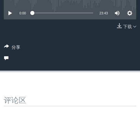
没有媒体可用资源
VOA视频
欧洲
科教·文娱·体健
白宫要闻
转
到
VOA今日焦点
非洲
军事
国会报道
0:00
23:43
检
中文广播
美洲
劳工
美中关系
索
下载
全球议题
环境
美国建国250周年
关注我们
分享
埃博拉疫情
美国之音专访
重要讲话与声明
台海两岸关系
其他语言网站
南中国海争端
评论区
关注西藏
关注新疆
GEN Z 看美国