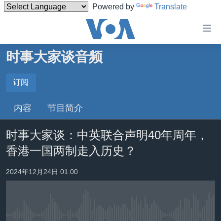
Powered by
Translate
无
障
碍
时事大家谈音频
主页
链
接
美国
订阅
订阅
跳
中国
内容
节目简介
转
Spotify
台湾
到
时事大家谈：中英联合声明40年周年，
内
港澳
订阅
容
香港一国两制走入历史？
国际
跳
转
分类新闻
最新国际新闻
2024年12月24日 01:00
到
美中关系
印太
经济·金融·贸易
导
航
热点专题
中东
人权·法律·宗教
跳