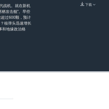
下载
六代战机。就在新机
嵌入
两栖攻击舰”。早些
超过600颗，预计
测？核弹头迅速增长
事和地缘政治格