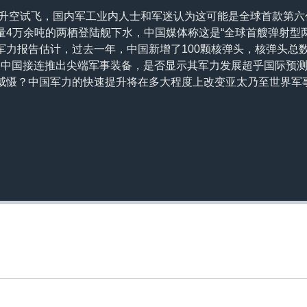
战机升空试飞，国内军工业内人士和军迷认为这可能是全球首款第
量4万余吨的两栖登陆舰下水，中国媒体称这是“全球首艘弹射型
力报告估计，过去一年，中国新增了100颗核弹头，核弹头总数
多颗。中国接连推出尖端军事装备，是否显示其军力发展超乎国际预
威慑？中国军力的快速提升将在多大程度上改变亚太乃至世界军