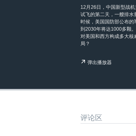
转
12月26日，中国新型
VOA今日焦点
非洲
军事
国会报道
到
试飞的第二天，一艘排水
检
中文广播
美洲
劳工
美中关系
时候，美国国防部公布的军
索
到2030年将达1000
全球议题
环境
美国建国250周年
对美国和西方构成多大核
埃博拉疫情
局？
美国之音专访
弹出播放器
重要讲话与声明
台海两岸关系
南中国海争端
关注西藏
关注新疆
评论区
GEN Z 看美国