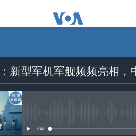
订阅
：新型军机军舰频频亮相，
苹果播客
Spotify
订阅
没有媒体可用资源
0:00