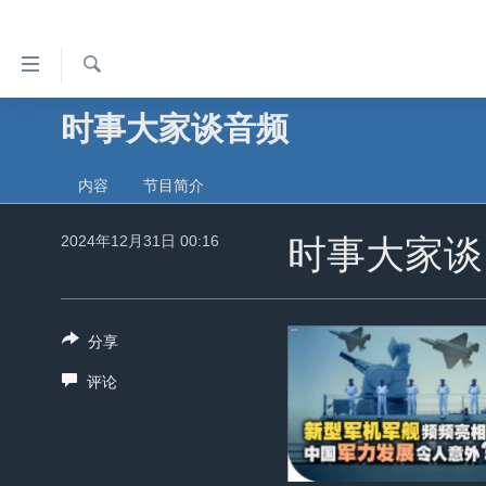
无
障
碍
检
时事大家谈音频
主页
索
链
美国
接
内容
节目简介
中国
跳
转
2024年12月31日 00:16
台湾
时事大家谈
到
港澳
内
容
国际
分享
跳
分类新闻
最新国际新闻
转
评论
到
美中关系
印太
经济·金融·贸易
导
热点专题
中东
人权·法律·宗教
航
跳
VOA视频
欧洲
科教·文娱·体健
白宫要闻