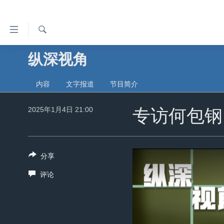
无
障
碍
检
纵深视角
主页
索
链
美国
接
内容
文字报道
节目简介
中国
跳
2025年1月4日 21:00
转
专访何包钢
台湾
到
港澳
内
容
国际
分享
跳
分类新闻
最新国际新闻
转
评论
到
美中关系
印太
经济·金融·贸易
导
热点专题
中东
人权·法律·宗教
航
跳
VOA视频
欧洲
科教·文娱·体健
白宫要闻