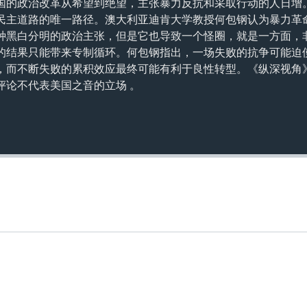
国的政治改革从希望到绝望，主张暴力反抗和采取行动的人日增
民主道路的唯一路径。澳大利亚迪肯大学教授何包钢认为暴力革
种黑白分明的政治主张，但是它也导致一个怪圈，就是一方面，
的结果只能带来专制循环。何包钢指出，一场失败的抗争可能迫
，而不断失败的累积效应最终可能有利于良性转型。《纵深视角
评论不代表美国之音的立场 。
Auto
240p
360p
720p
1080p