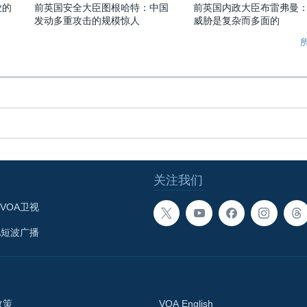
业的
前英国安全大臣图根哈特：中国
前英国内政大臣布雷弗曼
发动多重攻击的规模惊人
威胁是复杂而多面的
关注我们
VOA卫视
A短波广播
政策
VOA English