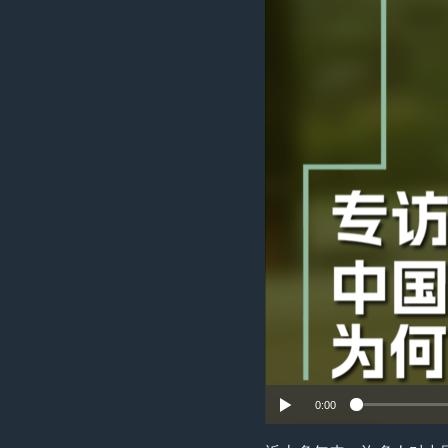
转
VOA今日焦点
非洲
军事
国会报道
到
检
中文广播
美洲
劳工
美中关系
索
全球议题
环境
美国建国250周年
埃博拉疫情
美国之音专访
重要讲话与声明
台海两岸关系
南中国海争端
关注西藏
关注新疆
GEN Z 看美国
0:00