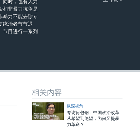
。同时，也有人力
嵌入
360p
命和非暴力抗争是
非暴力不能去除专
480p
使统治者节节退
720p
》节目进行一系列
1080p
480p
相关内容
纵深视角
专访何包钢：中国政治改革
从希望到绝望，为何又提暴
力革命？