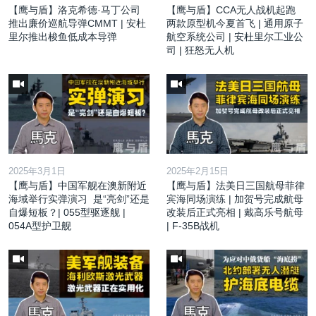
【鹰与盾】洛克希德·马丁公司
【鹰与盾】CCA无人战机起跑
推出廉价巡航导弹CMMT | 安杜
两款原型机今夏首飞 | 通用原子
里尔推出梭鱼低成本导弹
航空系统公司 | 安杜里尔工业公
司 | 狂怒无人机
2025年3月1日
2025年2月15日
【鹰与盾】中国军舰在澳新附近
【鹰与盾】法美日三国航母菲律
海域举行实弹演习 是“亮剑”还是
宾海同场演练 | 加贺号完成航母
自爆短板？| 055型驱逐舰 |
改装后正式亮相 | 戴高乐号航母
054A型护卫舰
| F-35B战机