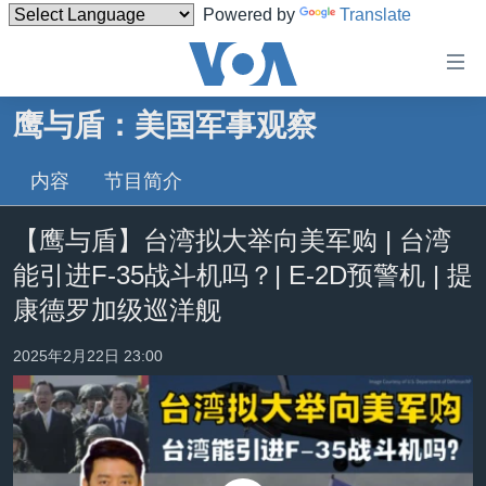
Powered by
Translate
无
障
碍
鹰与盾：美国军事观察
主页
链
接
内容
节目简介
美国
跳
中国
【鹰与盾】台湾拟大举向美军购 | 台湾
转
台湾
到
能引进F-35战斗机吗？| E-2D预警机 | 提
内
港澳
康德罗加级巡洋舰
容
国际
跳
2025年2月22日 23:00
转
分类新闻
最新国际新闻
到
美中关系
印太
经济·金融·贸易
导
航
热点专题
中东
人权·法律·宗教
跳