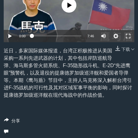
VOA视频
欧洲
科教·文娱·体健
白宫要闻
转
没有媒体可用资源
到
VOA今日焦点
非洲
军事
国会报道
检
中文广播
美洲
劳工
美中关系
索
Auto
全球议题
环境
美国建国250周年
0:00
7:46
关注我们
240p
埃博拉疫情
下载
近日，多家国际媒体报道，台湾正积极推进从美国
360p
美国之音专访
采购一系列先进武器的计划，其中包括岸防巡航导
弹、海马斯多管火箭系统、F-35隐形战斗机、E-2D“先进鹰
480p
重要讲话与声明
Auto
240p
360p
480p
眼”预警机，以及退役的提康德罗加级巡洋舰和爱国者导弹
720p
台海两岸关系
等。本期《鹰与盾》节目中，主持人马克将深入解析台湾引
其他语言网站
720p
1080p
进F-35战机的可行性及其对区域军事平衡的影响，同时探讨
1080p
南中国海争端
提康德罗加级巡洋舰在现代海战中的作战价值。
关注西藏
关注新疆
分享
GEN Z 看美国