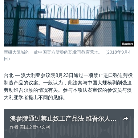
VOA视频
欧洲
科教·文娱·体健
白宫要闻
转
到
VOA今日焦点
非洲
军事
国会报道
检
中文广播
美洲
劳工
美中关系
索
全球议题
环境
美国建国250周年
关注我们
埃博拉疫情
新疆大阪城的一处中国官方所称的职业再教育营地。（2018年9月4
美国之音专访
日）
重要讲话与声明
台北 —
澳大利亚参议院8月23日通过一项禁止进口强迫劳役
台海两岸关系
制造产品的议案。一般认为，此法案与中国大规模剥削强迫
其他语言网站
劳动维吾尔族的情况有关。参与本项法案审议的参议员与澳
南中国海争端
大利亚学者提出不同的见解。
关注西藏
关注新疆
澳参院通过禁止奴工产品法 维吾尔人权成焦点
GEN Z 看美国
作者
美国之音中文网
没有媒体可用资源