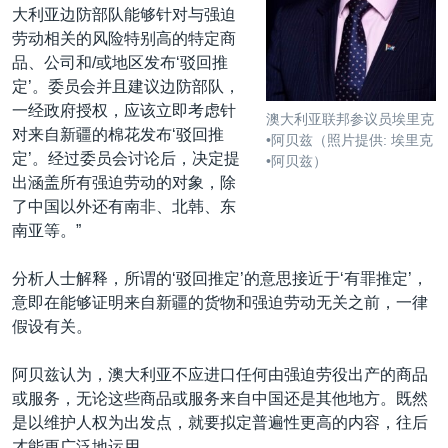
大利亚边防部队能够针对与强迫
劳动相关的风险特别高的特定商
品、公司和/或地区发布‘驳回推
定’。委员会并且建议边防部队，
一经政府授权，应该立即考虑针
澳大利亚联邦参议员埃里克
对来自新疆的棉花发布‘驳回推
•阿贝兹（照片提供: 埃里克
定’。经过委员会讨论后，决定提
•阿贝兹）
出涵盖所有强迫劳动的对象，除
了中国以外还有南非、北韩、东
南亚等。”
分析人士解释，所谓的‘驳回推定’的意思接近于‘有罪推定’，
意即在能够证明来自新疆的货物和强迫劳动无关之前，一律
假设有关。
阿贝兹认为，澳大利亚不应进口任何由强迫劳役出产的商品
或服务，无论这些商品或服务来自中国还是其他地方。既然
是以维护人权为出发点，就要拟定普遍性更高的内容，往后
才能更广泛地运用。