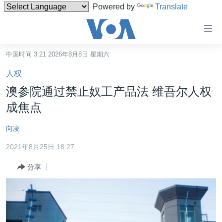
Powered by
Translate
无
障
碍
中国时间 3:21 2026年8月8日 星期六
主页
链
人权
接
美国
澳参院通过禁止奴工产品法 维吾尔人权
跳
中国
成焦点
转
台湾
到
向凌
内
港澳
容
2021年8月25日 18:27
国际
跳
分享
转
分类新闻
最新国际新闻
到
美中关系
印太
经济·金融·贸易
导
航
热点专题
中东
人权·法律·宗教
跳