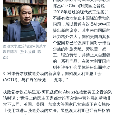
陈杰(Jie Chen)对美国之音说:
“2018年通过的现代奴工法案并
不能有效地制止中国强迫劳动的
问题，所以最近有议员针对中国
提出新的议案。其中来自国际的
压力格外强大，例如美国与其多
个盟国都已经强调中国对于维吾
西澳大学政治与国际关系学
尔族的种族灭绝、劳改营、奴
教授陈杰（照片提供: 陈
工、强迫劳动，并禁止来自新疆
杰）
的一系列产品。在澳大利亚国内
则有许多社会团体纷纷出面推动
针对维吾尔族被迫劳动的新议案，例如澳大利亚总工会
(ACTU)、与在野的绿党、工党等。”
执政党参议员埃里克•阿贝兹(Eric Abetz)在接受美国之音的采
访时说：“世界上的民主国家都对维吾尔集中营的强迫劳动非
常不认同。英国、美国、加拿大等国家已实施或正在实施停
止使用或进口强迫劳动的立法。虽然澳大利亚已经有严格的