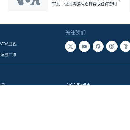
审批，也无需缴纳通行费或任何费用
关注我们
VOA卫视
A短波广播
政策
VOA English
体总署
བོད་ཡིག
Media Relations
語網
Accessibility