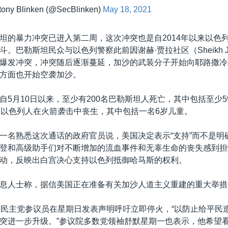
tony Blinken (@SecBlinken)
May 18, 2021
坦的暴力冲突已进入第二周，这次冲突也是自2014年以来以色
。巴勒斯坦民众与以色列警察此前因谢赫·贾拉社区（Sheikh Ja
爆发冲突，冲突随后逐渐蔓延，加沙的武装分子开始向耶路撒冷
方面也开始空袭加沙。
自5月10日以来，至少有200名巴勒斯坦人死亡，其中包括至少5
名以色列人在火箭袭击中丧生，其中包括一名6岁儿童。
一名熟悉这次通话的政府官员说，美国决定表示“支持”而不是明确
登和高级助手们对不断增加的流血事件和无辜生命的丧失感到担
动，反映出白宫决心支持以色列抵御哈马斯的权利。
息人士称，据信美国正在准备有关加沙人道主义重建的重大举措
名民主党参议员在星期日发表声明呼吁立即停火，“以防止给平民
突进一步升级。”参议院多数党领袖舒默星期一也表示，他希望