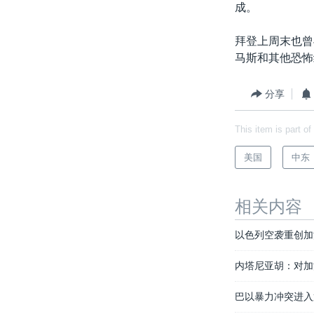
成。
拜登上周末也曾
马斯和其他恐怖
分享
This item is part of
美国
中东
相关内容
以色列空袭重创加
内塔尼亚胡：对加
巴以暴力冲突进入