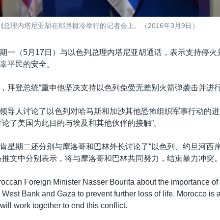
总理内塔尼亚胡在耶路撒冷举行的记者会上。（2016年3月9日）
期一（5月17日）与以色列总理内塔尼亚胡通话，表示支持停火
辜平民的安全。
，拜登总统“重申他坚决支持以色列免受无差别火箭弹袭击并进行
领导人讨论了以色列对哈马斯和加沙其他恐怖组织军事行动的进
讨论了美国为此目的与埃及和其他伙伴的接触”。
肯星期二还分别与摩洛哥和巴林外长讨论了“以色列、约旦河西
条推文中分别表示，将与摩洛哥和巴林共同努力，结束暴力冲突
roccan Foreign Minister Nasser Bourita about the importance of 
e West Bank and Gaza to prevent further loss of life. Morocco is a
will work together to end this conflict.