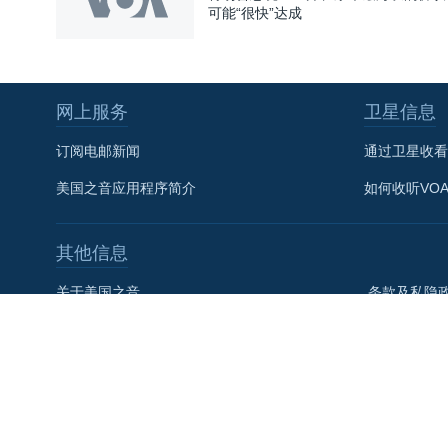
可能“很快”达成
网上服务
卫星信息
关注我们
订阅电邮新闻
通过卫星收看
美国之音应用程序简介
如何收听VO
其他信息
其他语言网站
关于美国之音
条款及私隐
联系我们
美国全球媒
VOA+
社论
美国之音宪章
美國之音粵