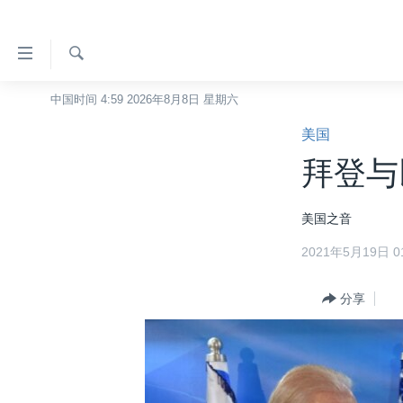
无
障
碍
检
中国时间 4:59 2026年8月8日 星期六
主页
索
链
美国
美国
接
拜登与
中国
跳
转
台湾
美国之音
到
港澳
内
2021年5月19日 01
容
国际
跳
分类新闻
分享
最新国际新闻
转
到
美中关系
印太
经济·金融·贸易
导
热点专题
中东
人权·法律·宗教
航
跳
VOA视频
欧洲
科教·文娱·体健
白宫要闻