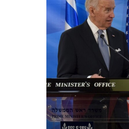
转
VOA今日焦点
非洲
军事
国会报道
到
检
中文广播
美洲
劳工
美中关系
索
全球议题
环境
美国建国250周年
埃博拉疫情
美国之音专访
重要讲话与声明
台海两岸关系
南中国海争端
关注西藏
关注新疆
GEN Z 看美国