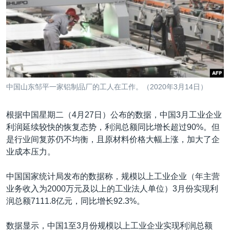
VOA视频
欧洲
科教·文娱·体健
白宫要闻
转
到
VOA今日焦点
非洲
军事
国会报道
检
中文广播
美洲
劳工
美中关系
索
全球议题
环境
美国建国250周年
关注我们
埃博拉疫情
中国山东邹平一家铝制品厂的工人在工作。（2020年3月14日）
美国之音专访
根据中国星期二（4月27日）公布的数据，中国3月工业企业
重要讲话与声明
利润延续较快的恢复态势，利润总额同比增长超过90%。但
台海两岸关系
其他语言网站
是行业间复苏仍不均衡，且原材料价格大幅上涨，加大了企
业成本压力。
南中国海争端
关注西藏
中国国家统计局发布的数据称，规模以上工业企业（年主营
业务收入为2000万元及以上的工业法人单位）3月份实现利
关注新疆
润总额7111.8亿元，同比增长92.3%。
GEN Z 看美国
数据显示，中国1至3月份规模以上工业企业实现利润总额