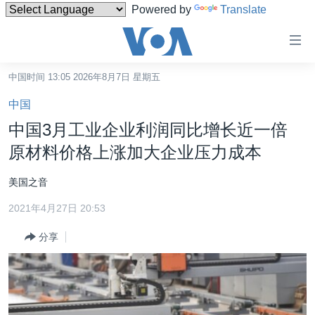
Powered by
Translate
无
障
碍
中国时间 13:05 2026年8月7日 星期五
主页
链
中国
接
美国
中国3月工业企业利润同比增长近一倍
跳
中国
原材料价格上涨加大企业压力成本
转
台湾
到
美国之音
内
港澳
容
2021年4月27日 20:53
国际
跳
分享
转
分类新闻
最新国际新闻
到
美中关系
印太
经济·金融·贸易
导
航
热点专题
中东
人权·法律·宗教
跳