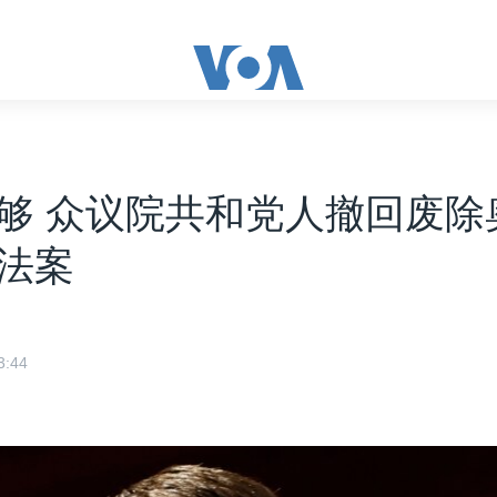
够 众议院共和党人撤回废除
法案
:44