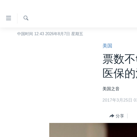
无
障
碍
检
中国时间 12:43 2026年8月7日 星期五
主页
索
链
美国
美国
接
票数不
中国
跳
转
台湾
医保的
到
港澳
内
美国之音
容
国际
跳
2017年3月25日 03
分类新闻
最新国际新闻
转
到
美中关系
印太
经济·金融·贸易
分享
导
热点专题
中东
人权·法律·宗教
航
跳
VOA视频
欧洲
科教·文娱·体健
白宫要闻