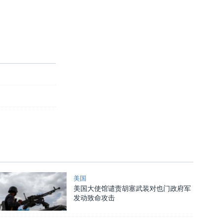
美国
美国大使馆谴责胡塞武装对也门政府军
发动致命攻击