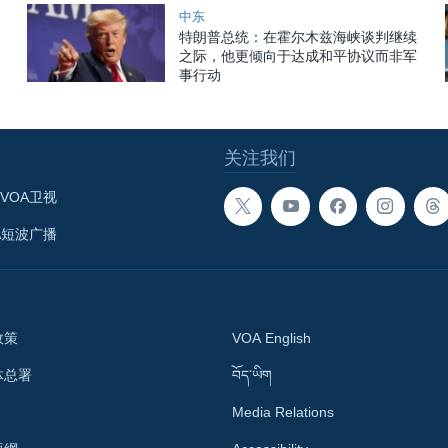
中东
特朗普总统：在霍尔木兹海峡谈判继续
之际，他更倾向于达成和平协议而非军
事行动
关注我们
VOA卫视
A短波广播
政策
VOA English
体总署
བོད་ཡིག
Media Relations