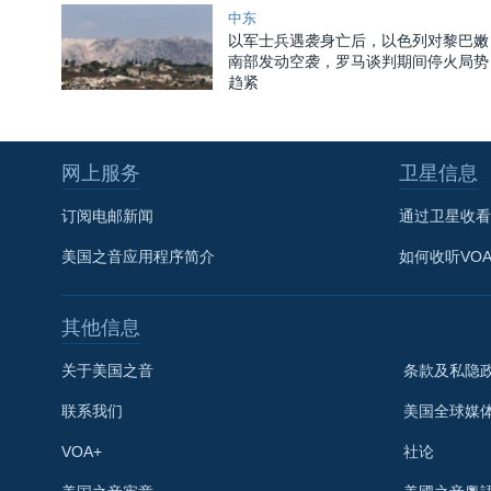
中东
以军士兵遇袭身亡后，以色列对黎巴嫩
南部发动空袭，罗马谈判期间停火局势
趋紧
网上服务
卫星信息
订阅电邮新闻
通过卫星收看
美国之音应用程序简介
如何收听VO
其他信息
关于美国之音
条款及私隐
联系我们
美国全球媒
VOA+
社论
关注我们