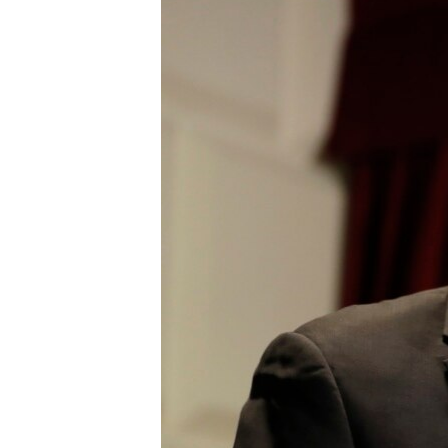
转
VOA今日焦点
非洲
军事
国会报道
到
检
中文广播
美洲
劳工
美中关系
索
全球议题
环境
美国建国250周年
埃博拉疫情
美国之音专访
重要讲话与声明
台海两岸关系
南中国海争端
关注西藏
关注新疆
GEN Z 看美国