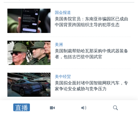
国会报道
美国务院官员：东南亚诈骗园区已成由
中国背景跨国组织主导的犯罪生态
美洲
美国制裁帮助哈瓦那采购中俄武器装备
者，包括古巴驻中国武官
美中经贸
美国拟全面封堵中国智能网联汽车，专
家争论安全威胁与竞争压力
直播
中国
中国向两名海警追授荣誉称号，证实一
年前自家舰船相撞事件造成人员丧生