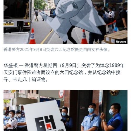
VOA视频
欧洲
科教·文娱·体健
白宫要闻
转
到
VOA今日焦点
非洲
军事
国会报道
检
中文广播
美洲
劳工
美中关系
索
全球议题
环境
美国建国250周年
关注我们
埃博拉疫情
香港警方2021年9月9日突袭六四纪念馆搬走自由女神头像。
美国之音专访
华盛顿 —
香港警方星期四（9月9日）突袭了为悼念1989年
重要讲话与声明
天安门事件罹难者而设立的六四纪念馆，并从纪念馆中搜
台海两岸关系
其他语言网站
寻、带走几十箱证物。
南中国海争端
关注西藏
关注新疆
GEN Z 看美国