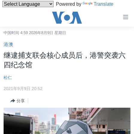
Powered by
Translate
无
障
碍
中国时间 4:59 2026年8月9日 星期日
主页
链
港澳
接
美国
继逮捕支联会核心成员后，港警突袭六
跳
中国
四纪念馆
转
台湾
到
松仁
内
港澳
容
2021年9月9日 20:52
国际
跳
分享
转
分类新闻
最新国际新闻
到
美中关系
印太
经济·金融·贸易
导
航
热点专题
中东
人权·法律·宗教
跳