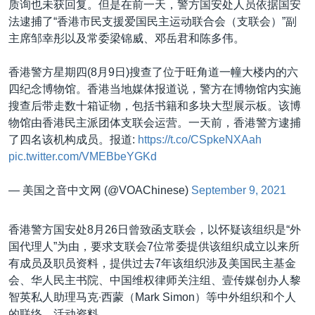
质询也未获回复。但是在前一天，警方国安处人员依据国安
法逮捕了“香港市民支援爱国民主运动联合会（支联会）”副
主席邹幸彤以及常委梁锦威、邓岳君和陈多伟。
香港警方星期四(8月9日)搜查了位于旺角道一幢大楼内的六
四纪念博物馆。香港当地媒体报道说，警方在博物馆内实施
搜查后带走数十箱证物，包括书籍和多块大型展示板。该博
物馆由香港民主派团体支联会运营。一天前，香港警方逮捕
了四名该机构成员。报道:
https://t.co/CSpkeNXAah
pic.twitter.com/VMEBbeYGKd
— 美国之音中文网 (@VOAChinese)
September 9, 2021
香港警方国安处8月26日曾致函支联会，以怀疑该组织是“外
国代理人”为由，要求支联会7位常委提供该组织成立以来所
有成员及职员资料，提供过去7年该组织涉及美国民主基金
会、华人民主书院、中国维权律师关注组、壹传媒创办人黎
智英私人助理马克∙西蒙（Mark Simon）等中外组织和个人
的联络、活动资料。