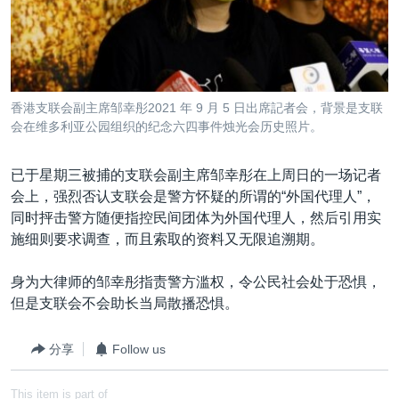
香港支联会副主席邹幸彤2021 年 9 月 5 日出席記者会，背景是支联
会在维多利亚公园组织的纪念六四事件烛光会历史照片。
已于星期三被捕的支联会副主席邹幸彤在上周日的一场记者
会上，强烈否认支联会是警方怀疑的所谓的“外国代理人”，
同时抨击警方随便指控民间团体为外国代理人，然后引用实
施细则要求调查，而且索取的资料又无限追溯期。
身为大律师的邹幸彤指责警方滥权，令公民社会处于恐惧，
但是支联会不会助长当局散播恐惧。
分享
Follow us
This item is part of