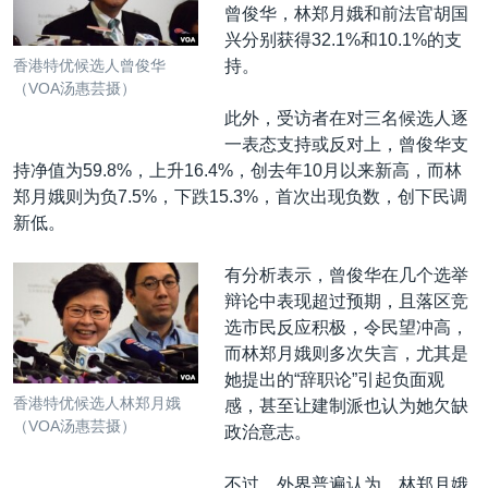
曾俊华，林郑月娥和前法官胡国
兴分别获得32.1%和10.1%的支
持。
香港特优候选人曾俊华
（VOA汤惠芸摄）
此外，受访者在对三名候选人逐
一表态支持或反对上，曾俊华支
持净值为59.8%，上升16.4%，创去年10月以来新高，而林
郑月娥则为负7.5%，下跌15.3%，首次出现负数，创下民调
新低。
有分析表示，曾俊华在几个选举
辩论中表现超过预期，且落区竞
选市民反应积极，令民望冲高，
而林郑月娥则多次失言，尤其是
她提出的“辞职论”引起负面观
香港特优候选人林郑月娥
感，甚至让建制派也认为她欠缺
（VOA汤惠芸摄）
政治意志。
不过，外界普遍认为，林郑月娥