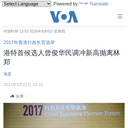
Powered by
Translate
无
障
碍
中国时间 13:53 2026年8月6日 星期四
主页
链
2017年香港行政长官选举
接
美国
港特首候选人曾俊华民调冲新高抛离林
跳
中国
郑
转
台湾
到
海彦
内
港澳
容
2017年3月22日 23:10
国际
跳
分享
转
分类新闻
最新国际新闻
到
美中关系
印太
经济·金融·贸易
导
航
热点专题
中东
人权·法律·宗教
跳