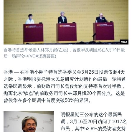
VOA视频
欧洲
科教·文娱·体健
白宫要闻
转
到
VOA今日焦点
非洲
军事
国会报道
检
中文广播
美洲
劳工
美中关系
索
全球议题
环境
美国建国250周年
关注我们
埃博拉疫情
香港特首选举候选人林郑月娥(左起)，曾俊华及胡国兴在3月19日最
美国之音专访
后一场辩论中(VOA汤惠芸摄)
重要讲话与声明
香港 —
在香港小圈子特首选举委员会3月26日投票仅剩4天
台海两岸关系
之际，香港明报委托港大民意研究计划所作的最后一轮特首
其他语言网站
选举民调显示，前财政司司长曾俊华的支持率首次过半数，
南中国海争端
抛离北京“钦点”的前政务司司长林郑月娥20个百分点。这是
关注西藏
曾俊华在多个民调中首度突破50%的界限。
关注新疆
明报星期三公布的这个最新民
GEN Z 看美国
调，3月16至20日访问了1017名
市民，其中52.8%的受访者支持